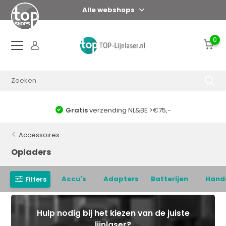
Alle webshops
0
Gratis
verzending NL&BE >€75,-
Accessoires
Opladers
Accu's
Adapters
Batterijen
Hand
Filters
Hulp nodig bij het kiezen van de juiste
lijnlaser?