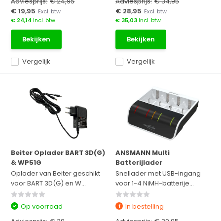
Adviesprijs:
€ 24,95
Adviesprijs:
€ 34,95
€ 19,95
€ 28,95
Excl. btw
Excl. btw
€ 24,14
Incl. btw
€ 35,03
Incl. btw
Bekijken
Bekijken
Vergelijk
Vergelijk
Beiter Oplader BART 3D(G)
ANSMANN Multi
& WP51G
Batterijlader
Oplader van Beiter geschikt
Snellader met USB-ingang
voor BART 3D(G) en W...
voor 1-4 NiMH-batterije...
Op voorraad
In bestelling