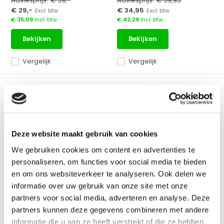
Adviesprijs:
€ 39,-
Adviesprijs:
€ 39,95
€ 29,-
€ 34,95
Excl. btw
Excl. btw
€ 35,09
Incl. btw
€ 42,29
Incl. btw
Bekijken
Bekijken
Vergelijk
Vergelijk
Deze website maakt gebruik van cookies
We gebruiken cookies om content en advertenties te
ADA Oplader ADA
Spectra Oplader LT58G
personaliseren, om functies voor social media te bieden
Lijnlasers
Nieuwe oplader voor de
en om ons websiteverkeer te analyseren. Ook delen we
Oplader voor alle ADA
Spectra LT58G 3x360° lij...
lijnlasers, kies de juiste...
informatie over uw gebruik van onze site met onze
partners voor social media, adverteren en analyse. Deze
Op voorraad
Op voorraad
partners kunnen deze gegevens combineren met andere
informatie die u aan ze heeft verstrekt of die ze hebben
Adviesprijs:
€ 49,-
Adviesprijs:
€ 49,-