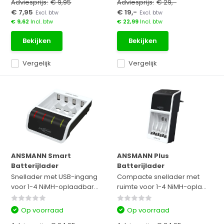
Adviesprijs:
€ 9,95
Adviesprijs:
€ 29,-
€ 7,95
€ 19,-
Excl. btw
Excl. btw
€ 9,62
Incl. btw
€ 22,99
Incl. btw
Bekijken
Bekijken
Vergelijk
Vergelijk
ANSMANN Smart
ANSMANN Plus
Batterijlader
Batterijlader
Snellader met USB-ingang
Compacte snellader met
voor 1-4 NiMH-oplaadbar...
ruimte voor 1-4 NiMH-opla...
Op voorraad
Op voorraad