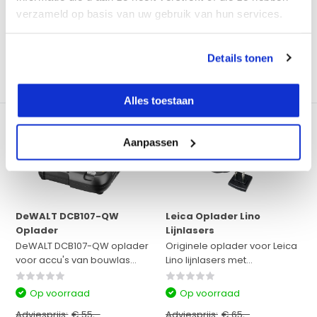
€ 39,-
€ 45,-
verzameld op basis van uw gebruik van hun services.
Excl. btw
Excl. btw
€ 47,19
Incl. btw
€ 54,45
Incl. btw
Bekijken
Bekijken
Details tonen
Vergelijk
Vergelijk
Alles toestaan
Aanpassen
DeWALT DCB107-QW
Leica Oplader Lino
Oplader
Lijnlasers
DeWALT DCB107-QW oplader
Originele oplader voor Leica
voor accu's van bouwlas...
Lino lijnlasers met...
Op voorraad
Op voorraad
Adviesprijs:
€ 55,-
Adviesprijs:
€ 65,-