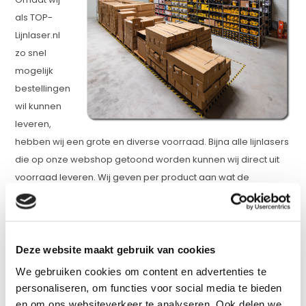
als TOP-
Lijnlaser.nl
zo snel
mogelijk
bestellingen
wil kunnen
leveren,
hebben wij een grote en diverse voorraad. Bijna alle lijnlasers
die op onze webshop getoond worden kunnen wij direct uit
voorraad leveren. Wij geven per product aan wat de
voorraad status is en de verwachte levertijd. We hebben
naast bijna alle kruislijnlasers die getoond worden ook bijna
alle accessoires op voorraad. We hebben dan ook veel
verschillende accessoires op voorraad. Dit gaat van
Deze website maakt gebruik van cookies
statieven, handontvangers en accu's tot adapters,
We gebruiken cookies om content en advertenties te
laserbrillen richtplaatje. Zelfs al hebben we het niet op de
personaliseren, om functies voor social media te bieden
webshop staan kunnen we het vaak wel leveren.
en om ons websiteverkeer te analyseren. Ook delen we