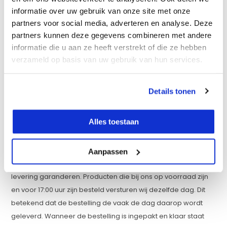
informatie over uw gebruik van onze site met onze
Snelle
partners voor social media, adverteren en analyse. Deze
partners kunnen deze gegevens combineren met andere
informatie die u aan ze heeft verstrekt of die ze hebben
verzameld op basis van uw gebruik van hun services.
Details tonen
Alles toestaan
bezorging
Omdat wij een grote en diverse voorraad hebben in ons
Aanpassen
eigen magazijn in Zeewolde kunnen wij een zeer snelle
levering garanderen. Producten die bij ons op voorraad zijn
en voor 17:00 uur zijn besteld versturen wij dezelfde dag. Dit
betekend dat de bestelling de vaak de dag daarop wordt
geleverd. Wanneer de bestelling is ingepakt en klaar staat