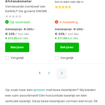
Afstandsmeter
Ion is een van de n...
Vernieuwde combiset van
DeWALT! De groene DW088 ...
Op voorraad
In bestelling
Adviesprijs:
€ 280,-
Adviesprijs:
€ 299,-
€ 225,-
€ 229,-
Excl. btw
Excl. btw
€ 272,25
Incl. btw
€ 277,09
Incl. btw
Bekijken
Bekijken
Vergelijk
Vergelijk
1
2
Op zoek naar een
lijnlaser
met twee laserlijnen? Wij bieden
een ruim assortiment! Eén horizontale laserlijn en één
verticale laserlijn. Deze twee laserlijnen vormen een kruis. Dit