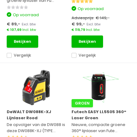
groene lijnlaser van Fu...
Op voorraad
Op voorraad
Adviesprijs:
€ 149,-
€ 89,-
€ 99,-
Excl. btw
Excl. btw
€ 107,69
Incl. btw
€ 119,79
Incl. btw
Bekijken
Bekijken
Vergelijk
Vergelijk
GROEN
DeWALT DW088K-XJ
Futech EASY LL5505 360°
Lijnlaser Rood
Laser Groen
De opvolger van de DW088 is
Nieuwe, compacte groene
deze DW088K-XJ (TYPE...
360° lijnlaser van Fute...