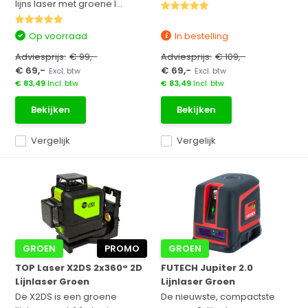
lijns laser met groene l...
Op voorraad
In bestelling
Adviesprijs:
€ 99,-
Adviesprijs:
€ 109,-
€ 69,-
€ 69,-
Excl. btw
Excl. btw
€ 83,49
Incl. btw
€ 83,49
Incl. btw
Bekijken
Bekijken
Vergelijk
Vergelijk
GROEN
PROMO
GROEN
TOP Laser X2DS 2x360° 2D
FUTECH Jupiter 2.0
Lijnlaser Groen
Lijnlaser Groen
De X2DS is een groene
De nieuwste, compactste