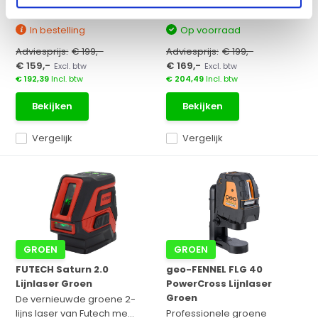
In bestelling
Op voorraad
Adviesprijs:
€ 199,-
Adviesprijs:
€ 199,-
€ 159,-
€ 169,-
Excl. btw
Excl. btw
€ 192,39
Incl. btw
€ 204,49
Incl. btw
Bekijken
Bekijken
Vergelijk
Vergelijk
GROEN
GROEN
FUTECH Saturn 2.0
geo-FENNEL FLG 40
Lijnlaser Groen
PowerCross Lijnlaser
Groen
De vernieuwde groene 2-
lijns laser van Futech me...
Professionele groene