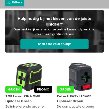
Filters
Hulp nodig bij het kiezen van de juiste
lijnlaser?
Doe makkelijk en snel onze online keuzehulp en krijg
direct een gratis advies!
Start de keuzehulp!
GROEN
PROMO
GROEN
TOP Laser X1H HOME
Futech EASY LL3405
Lijnlaser Groen
Lijnlaser Groen
Zelfnivellerende groene
De compactste groene