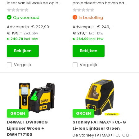
laser van Milwaukee op b...
projecteert van boven na...
Op voorraad
In bestelling
Adviesprijs:
€ 222,90
Adviesprijs:
€ 249,-
€ 199,-
€ 219,-
Excl. btw
Excl. btw
€ 240,79
Incl. btw
€ 264,99
Incl. btw
Bekijken
Bekijken
Vergelijk
Vergelijk
GROEN
GROEN
DeWALT DW088CG
Stanley FATMAX® FCL-G
Lijnlaser Groen +
Li-Ion Lijnlaser Groen
DWHT77100
De Stanley FATMAX® FCL-G Li-