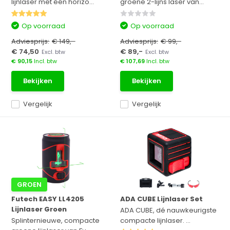
lijnlaser met één horizo...
groene 2-lijns laser van...
Op voorraad
Op voorraad
Adviesprijs:
€ 149,-
Adviesprijs:
€ 99,-
€ 74,50
€ 89,-
Excl. btw
Excl. btw
€ 90,15
Incl. btw
€ 107,69
Incl. btw
Bekijken
Bekijken
Vergelijk
Vergelijk
GROEN
Futech EASY LL4205
ADA CUBE Lijnlaser Set
Lijnlaser Groen
ADA CUBE, dé nauwkeurigste
Splinternieuwe, compacte
compacte lijnlaser. ...