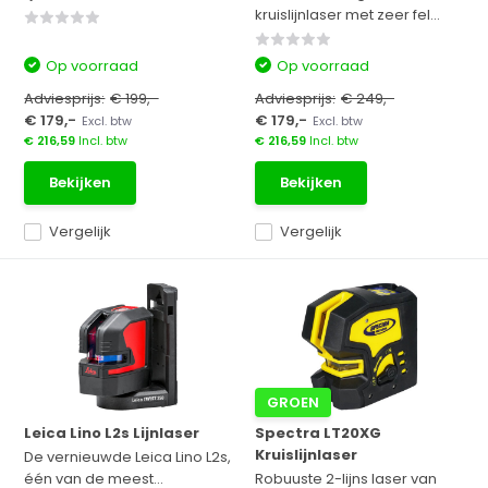
kruislijnlaser met zeer fel...
Op voorraad
Op voorraad
Adviesprijs:
€ 199,-
Adviesprijs:
€ 249,-
€ 179,-
€ 179,-
Excl. btw
Excl. btw
€ 216,59
Incl. btw
€ 216,59
Incl. btw
Bekijken
Bekijken
Vergelijk
Vergelijk
GROEN
Leica Lino L2s Lijnlaser
Spectra LT20XG
Kruislijnlaser
De vernieuwde Leica Lino L2s,
één van de meest...
Robuuste 2-lijns laser van