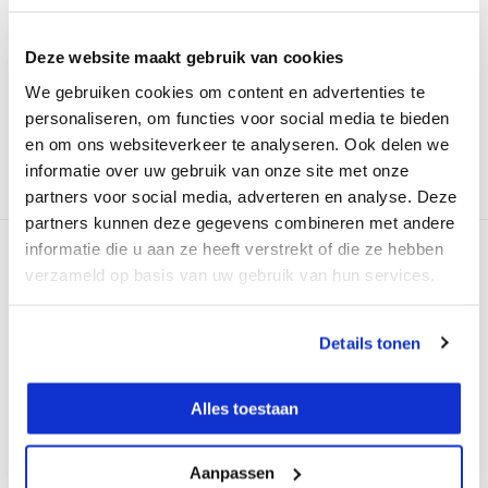
Op voorraad
Op voorraad
Deze website maakt gebruik van cookies
Adviesprijs:
€ 229,-
Adviesprijs:
€ 199,-
€ 149,-
€ 149,-
Excl. btw
Excl. btw
We gebruiken cookies om content en advertenties te
€ 180,29
Incl. btw
€ 180,29
Incl. btw
personaliseren, om functies voor social media te bieden
Bekijken
Bekijken
en om ons websiteverkeer te analyseren. Ook delen we
informatie over uw gebruik van onze site met onze
Vergelijk
Vergelijk
partners voor social media, adverteren en analyse. Deze
partners kunnen deze gegevens combineren met andere
informatie die u aan ze heeft verstrekt of die ze hebben
verzameld op basis van uw gebruik van hun services.
Details tonen
GROEN
GROEN
Stanley FATMAX® FCL-G
geo-FENNEL Geo1X-GREEN
Alles toestaan
AA Lijnlaser Groen
Lijnlaser Set
De vernieuwde,
Compacte lijnlaser met een
professionele groene
groene horizontale en...
Aanpassen
lijnlaser St...