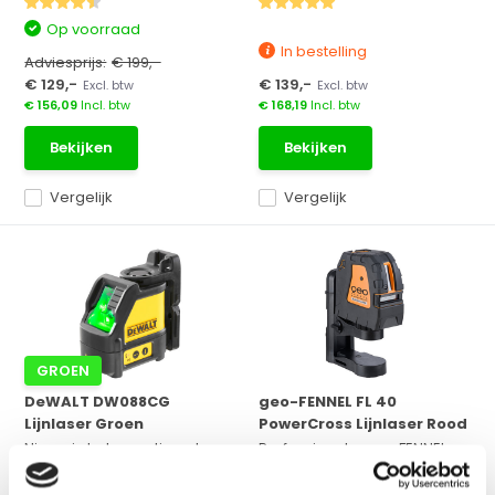
Op voorraad
In bestelling
Adviesprijs:
€ 199,-
€ 129,-
€ 139,-
Excl. btw
Excl. btw
€ 156,09
Incl. btw
€ 168,19
Incl. btw
Bekijken
Bekijken
Vergelijk
Vergelijk
GROEN
DeWALT DW088CG
geo-FENNEL FL 40
Lijnlaser Groen
PowerCross Lijnlaser Rood
Nieuw in het assortiment van
Professionele geo-FENNEL
DeWALT de groene va...
lijnlaser met twee lase...