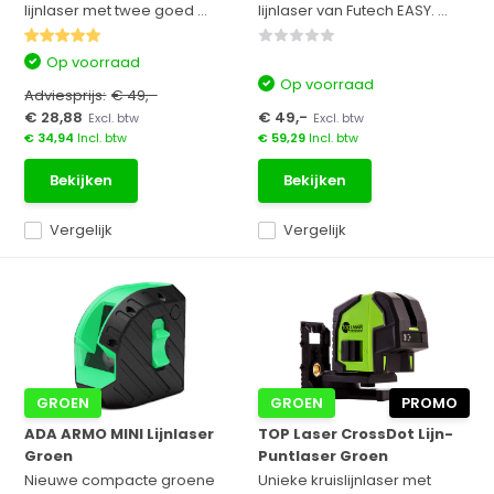
lijnlaser met twee goed ...
lijnlaser van Futech EASY. ...
Op voorraad
Op voorraad
Adviesprijs:
€ 49,-
€ 28,88
€ 49,-
Excl. btw
Excl. btw
€ 34,94
Incl. btw
€ 59,29
Incl. btw
Bekijken
Bekijken
Vergelijk
Vergelijk
GROEN
GROEN
PROMO
ADA ARMO MINI Lijnlaser
TOP Laser CrossDot Lijn-
Groen
Puntlaser Groen
Nieuwe compacte groene
Unieke kruislijnlaser met