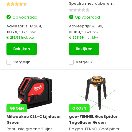
Spectra met rubberen ...
Op voorraad
Op voorraad
Adviesprijs:
€ 204,-
Adviesprijs:
€ 199,-
€ 179,-
€ 189,-
Excl. btw
Excl. btw
€ 216,59
Incl. btw
€ 228,69
Incl. btw
Bekijken
Bekijken
Vergelijk
Vergelijk
GROEN
GROEN
Milwaukee CLL-C Lijnlaser
geo-FENNEL GeoSpider
Groen
Tegellaser Groen
Robuuste groene 2-lijns
De geo-FENNEL GeoSpider