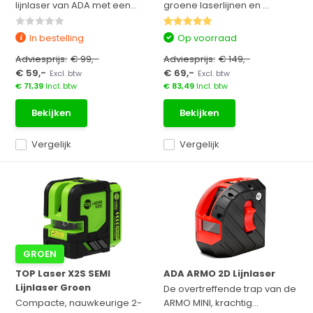
lijnlaser van ADA met een...
groene laserlijnen en ...
In bestelling
Op voorraad
Adviesprijs:
€ 99,-
Adviesprijs:
€ 149,-
€ 59,-
€ 69,-
Excl. btw
Excl. btw
€ 71,39
Incl. btw
€ 83,49
Incl. btw
Bekijken
Bekijken
Vergelijk
Vergelijk
GROEN
TOP Laser X2S SEMI
ADA ARMO 2D Lijnlaser
Lijnlaser Groen
De overtreffende trap van de
Compacte, nauwkeurige 2-
ARMO MINI, krachtig...