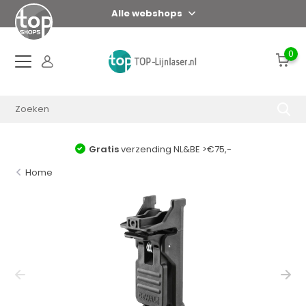
Alle webshops
0
Gratis
verzending NL&BE >€75,-
Home