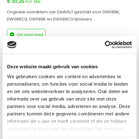
€ 30,25
Incl. btw
Originele wandklem van DeWALT geschikt voor DW088K,
DW088CG, DW089K en DW089CG lijnlasers....
Op voorraad
werkdagen voor 17:00 uur besteld = dezelfde dag
verzonden
Vergelijk
Deze website maakt gebruik van cookies
We gebruiken cookies om content en advertenties te
personaliseren, om functies voor social media te bieden
en om ons websiteverkeer te analyseren. Ook delen we
Productomschrijving
informatie over uw gebruik van onze site met onze
partners voor social media, adverteren en analyse. Deze
Specificaties
partners kunnen deze gegevens combineren met andere
informatie die u aan ze heeft verstrekt of die ze hebben
verzameld op basis van uw gebruik van hun services.
Reviews