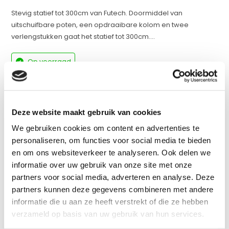
Stevig statief tot 300cm van Futech. Doormiddel van
uitschuifbare poten, een opdraaibare kolom en twee
verlengstukken gaat het statief tot 300cm....
Op voorraad
werkdagen voor 17:00 uur besteld = dezelfde dag
verzonden
Vergelijk
Deze website maakt gebruik van cookies
We gebruiken cookies om content en advertenties te
personaliseren, om functies voor social media te bieden
en om ons websiteverkeer te analyseren. Ook delen we
Productomschrijving
informatie over uw gebruik van onze site met onze
partners voor social media, adverteren en analyse. Deze
Specificaties
partners kunnen deze gegevens combineren met andere
informatie die u aan ze heeft verstrekt of die ze hebben
verzameld op basis van uw gebruik van hun services.
Reviews