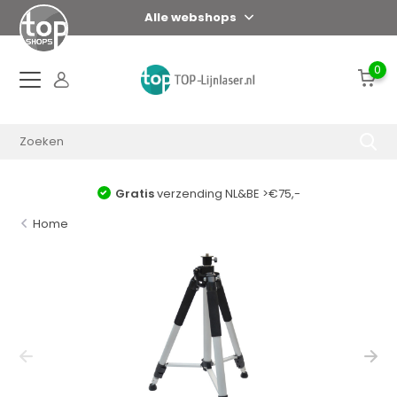
Alle webshops
0
Gratis
verzending NL&BE >€75,-
Home