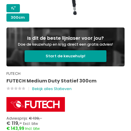
⅝"
300cm
Is dit de beste lijnlaser voor jou?
Doe de keuzehulp en krijg direct een gratis advies!
Start de keuzehulp!
FUTECH
FUTECH Medium Duty Statief 300cm
Bekijk alles Statieven
Adviesprijs:
€ 139,-
€ 119,-
Excl. btw
€ 143,99
Incl. btw