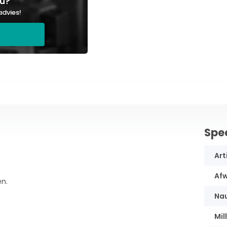
ou?
advies!
Spec
Art
Afw
en.
Nau
Mil