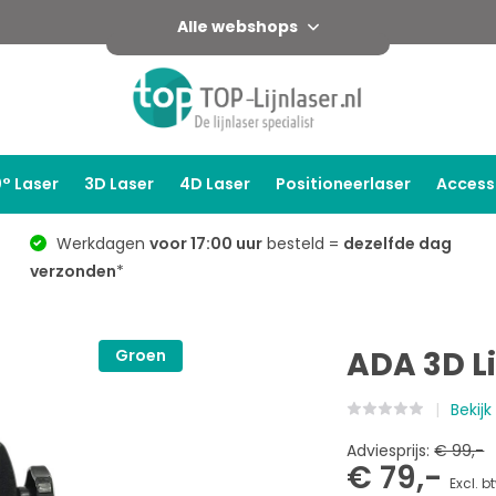
Alle webshops
° Laser
3D Laser
4D Laser
Positioneerlaser
Access
Werkdagen
voor 17:00 uur
besteld =
dezelfde dag
verzonden
*
ADA 3D L
Groen
Bekij
Adviesprijs:
€ 99,-
€ 79,-
Excl. b