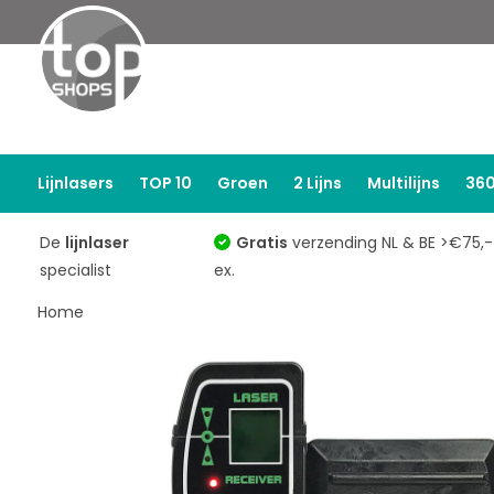
Lijnlasers
TOP 10
Groen
2 Lijns
Multilijns
360
De
lijnlaser
Gratis
verzending NL & BE >€75,-
specialist
ex.
Home