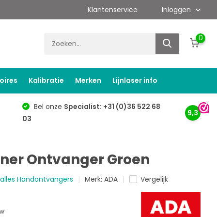
Klantenservice
Inloggen
0
oires
Kalibratie
Merken
Lijnlaser info
Bel onze
Specialist: +31 (0)36 522 68
9,3
03
iner Ontvanger Groen
k alles Handontvangers
Merk:
ADA
Vergelijk
tw