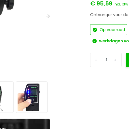
€ 95,59
Incl. btw
Ontvanger voor de 
Op voorraad
werkdagen voo
-
+