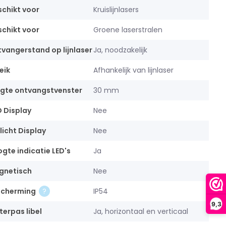
chikt voor
Kruislijnlasers
chikt voor
Groene laserstralen
vangerstand op lijnlaser
Ja, noodzakelijk
eik
Afhankelijk van lijnlaser
gte ontvangstvenster
30 mm
 Display
Nee
licht Display
Nee
gte indicatie LED's
Ja
gnetisch
Nee
scherming
IP54
9,3
erpas libel
Ja, horizontaal en verticaal