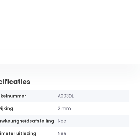
ificaties
ikelnummer
A003DL
ijking
2 mm
wkeurigheidsafstelling
Nee
limeter uitlezing
Nee