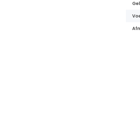
Gel
Vo
Af