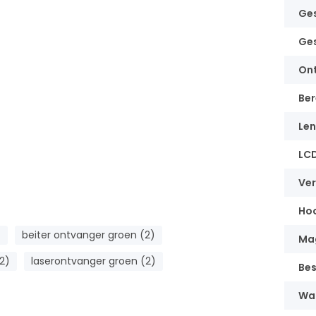
Ges
Ges
Ont
Ber
Len
LCD
Ver
Hoo
)
beiter ontvanger groen (2)
Ma
2)
laserontvanger groen (2)
Be
Wat