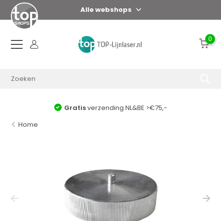
Alle webshops
0
Gratis
verzending NL&BE >€75,-
Home