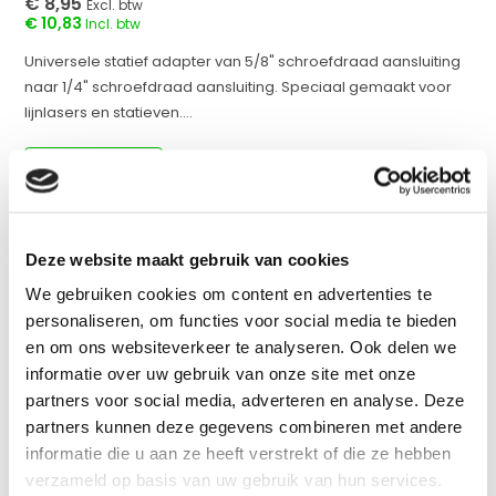
€ 8,95
Excl. btw
€ 10,83
Incl. btw
Universele statief adapter van 5/8" schroefdraad aansluiting
naar 1/4" schroefdraad aansluiting. Speciaal gemaakt voor
lijnlasers en statieven....
Op voorraad
werkdagen voor 17:00 besteld = dezelfde dag
verzonden
Deze website maakt gebruik van cookies
Vergelijk
We gebruiken cookies om content en advertenties te
personaliseren, om functies voor social media te bieden
en om ons websiteverkeer te analyseren. Ook delen we
informatie over uw gebruik van onze site met onze
Productomschrijving
partners voor social media, adverteren en analyse. Deze
partners kunnen deze gegevens combineren met andere
Specificaties
informatie die u aan ze heeft verstrekt of die ze hebben
verzameld op basis van uw gebruik van hun services.