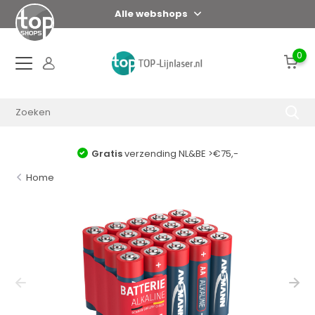
Alle webshops
0
Gratis
verzending NL&BE >€75,-
Home