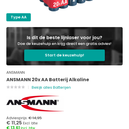
Type AA
Is dit de beste lijnlaser voor jou?
Doe de keuzehulp en krijg direct een gratis advies!
Start de keuzehulp!
ANSMANN
ANSMANN 20x AA Batterij Alkaline
Bekijk alles Batterijen
Adviesprijs:
€ 14,95
€ 11,25
Excl. btw
€ 13,61
Incl. btw