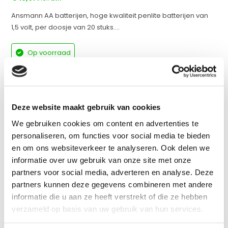
Ansmann AA batterijen, hoge kwaliteit penlite batterijen van
1,5 volt, per doosje van 20 stuks....
Op voorraad
werkdagen voor 17:00 uur besteld = dezelfde dag
verzonden
Vergelijk
Deze website maakt gebruik van cookies
We gebruiken cookies om content en advertenties te
personaliseren, om functies voor social media te bieden
en om ons websiteverkeer te analyseren. Ook delen we
Productomschrijving
informatie over uw gebruik van onze site met onze
partners voor social media, adverteren en analyse. Deze
Specificaties
partners kunnen deze gegevens combineren met andere
informatie die u aan ze heeft verstrekt of die ze hebben
verzameld op basis van uw gebruik van hun services.
Reviews