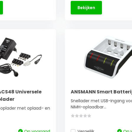
Bekijken
CS48 Universele
ANSMANN Smart Batteri
plader
Snellader met USB-ingang voo
NiMH-oplaadbar...
 oplader met oplaad- en
Op voorraad
Vergelijk
Op 