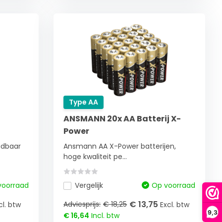
Type AA
ANSMANN 20x AA Batterij X-
Power
adbaar
Ansmann AA X-Power batterijen,
hoge kwaliteit pe...
voorraad
Vergelijk
Op voorraad
€ 13,75
Adviesprijs:
€ 18,25
cl. btw
Excl. btw
9,3
€ 16,64
Incl. btw