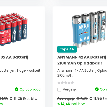
Type AA
x AA Batterij
ANSMANN 4x AA Batterij
2100mAh Oplaadbaar
tterijen, hoge kwaliteit
Ansmann 4x AA Batterij Opla
2100mAh.
Op voorraad
Vergelijk
Op 
€ 11,25
€ 11,95
14,95
Adviesprijs:
€ 15,95
Excl. btw
Ex
tw
€ 14,46
Incl. btw