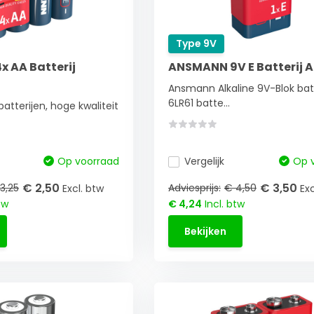
Type 9V
 AA Batterij
ANSMANN 9V E Batterij A
Ansmann Alkaline 9V-Blok batt
6LR61 batte...
tterijen, hoge kwaliteit
Op voorraad
Vergelijk
Op 
€ 2,50
€ 3,50
3,25
Adviesprijs:
€ 4,50
Excl. btw
Exc
tw
€ 4,24
Incl. btw
Bekijken