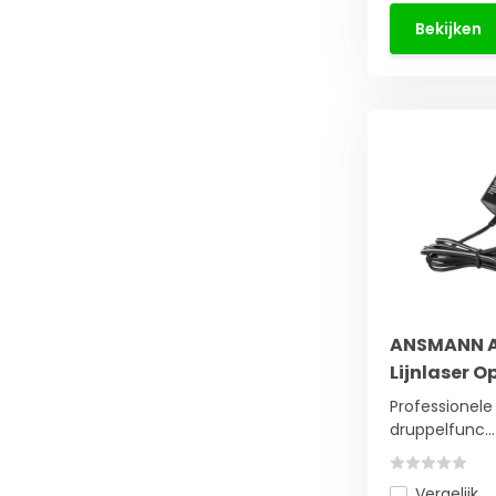
Bekijken
ANSMANN A
Lijnlaser O
Professionele
druppelfunc...
Vergelijk