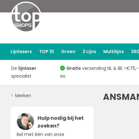
Lijnlasers
TOP 10
Groen
2 Lijns
Multilijns
360
De
lijnlaser
Gratis
verzending NL & BE >€75,-
specialist
ex.
ANSMA
Merken
Hulp nodig bij het
zoeken?
Bel met één van onze