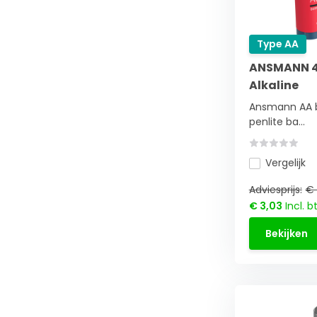
Type AA
ANSMANN 4x
Alkaline
Ansmann AA ba
penlite ba...
Vergelijk
Adviesprijs:
€ 
€ 3,03
Incl. b
Bekijken