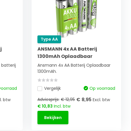
Type AA
j
ANSMANN 4x AA Batterij
1300mAh Oplaadbaar
batterij
Ansmann 4x AA Batterij Oplaadbaar
1300mAh.
voorraad
Vergelijk
Op voorraad
€ 8,95
Adviesprijs:
€ 12,95
l. btw
Excl. btw
€ 10,83
Incl. btw
Bekijken