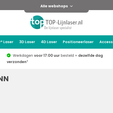
Alle webshops
° Laser
3D Laser
4D Laser
Positioneerlaser
Access
Werkdagen
voor 17:00 uur
besteld =
dezelfde dag
verzonden
*
NN