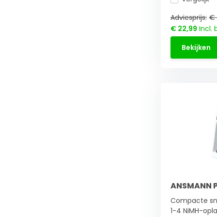
Adviesprijs:
€ 
€ 22,99
Incl. 
Bekijken
ANSMANN Pl
Compacte sne
1-4 NiMH-opla.