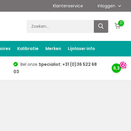
Klantenservice
Inloggen
0
oires
Kalibratie
Merken
Lijnlaser info
Bel onze
Specialist: +31 (0)36 522 68
9,3
03