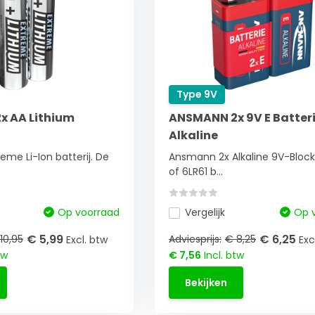
Type 9V
 AA Lithium
ANSMANN 2x 9V E Batteri
Alkaline
me Li-Ion batterij. De
Ansmann 2x Alkaline 9V-Block 
of 6LR61 b...
Op voorraad
Vergelijk
Op 
€ 5,99
€ 6,25
10,95
Adviesprijs:
€ 8,25
Excl. btw
Exc
tw
€ 7,56
Incl. btw
Bekijken