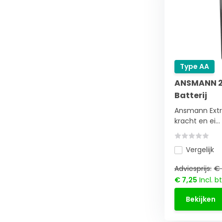
Type AA
ANSMANN 2x
Batterij
Ansmann Extre
kracht en ei...
Vergelijk
Adviesprijs:
€ 
€ 7,25
Incl. b
Bekijken