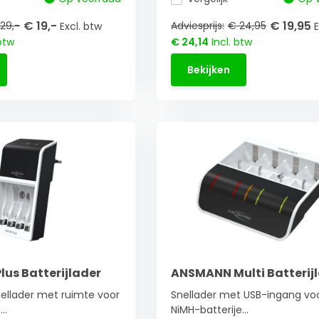
€ 19,-
€ 19,95
29,-
Adviesprijs:
€ 24,95
Excl. btw
E
btw
€ 24,14
Incl. btw
Bekijken
us Batterijlader
ANSMANN Multi Batterij
llader met ruimte voor
Snellader met USB-ingang voo
..
NiMH-batterije...