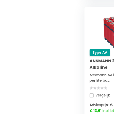
Type AA
ANSMANN 20
Alkaline
Ansmann AA ba
penlite ba...
Vergelijk
Adviesprijs:
€ 
€ 13,61
Incl. b