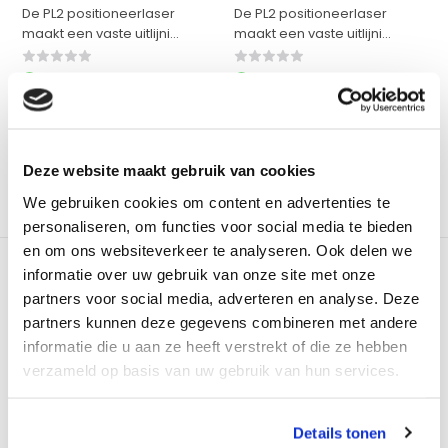
De PL2 positioneerlaser
De PL2 positioneerlaser
maakt een vaste uitlijni...
maakt een vaste uitlijni...
Op voorraad
Op voorraad
€ 109,-
€ 135,-
Excl. btw
Excl. btw
€ 131,89
Incl. btw
€ 163,35
Incl. btw
Bekijken
Bekijken
Deze website maakt gebruik van cookies
We gebruiken cookies om content en advertenties te
Vergelijk
Vergelijk
personaliseren, om functies voor social media te bieden
en om ons websiteverkeer te analyseren. Ook delen we
informatie over uw gebruik van onze site met onze
partners voor social media, adverteren en analyse. Deze
partners kunnen deze gegevens combineren met andere
informatie die u aan ze heeft verstrekt of die ze hebben
GROEN
GROEN
verzameld op basis van uw gebruik van hun services.
hedue Positioneerlaser
hedue Positioneerlaser
PL2 Lijn
PL2 Kruis
Details tonen
De PL2 positioneerlaser
De PL2 positioneerlaser