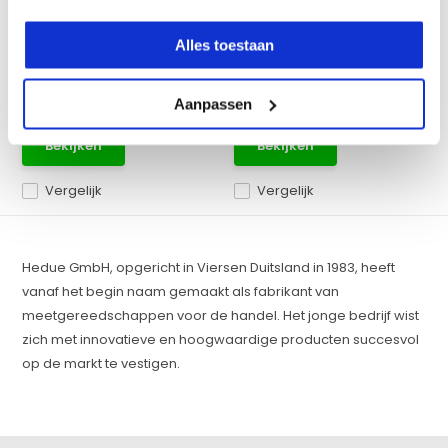
maakt een vaste uitlijni...
maakt een vaste uitlijni...
Alles toestaan
Op voorraad
Op voorraad
€ 199,-
€ 225,-
Excl. btw
Excl. btw
Aanpassen
€ 240,79
Incl. btw
€ 272,25
Incl. btw
Bekijken
Bekijken
Vergelijk
Vergelijk
Hedue GmbH, opgericht in Viersen Duitsland in 1983, heeft
vanaf het begin naam gemaakt als fabrikant van
meetgereedschappen voor de handel.
Het jonge bedrijf wist
zich met innovatieve en hoogwaardige producten succesvol
op de markt te vestigen.