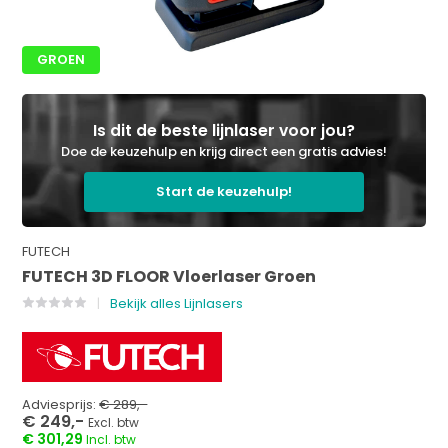
GROEN
Is dit de beste lijnlaser voor jou?
Doe de keuzehulp en krijg direct een gratis advies!
Start de keuzehulp!
FUTECH
FUTECH 3D FLOOR Vloerlaser Groen
Bekijk alles Lijnlasers
Adviesprijs:
€ 289,-
€ 249,-
Excl. btw
€ 301,29
Incl. btw