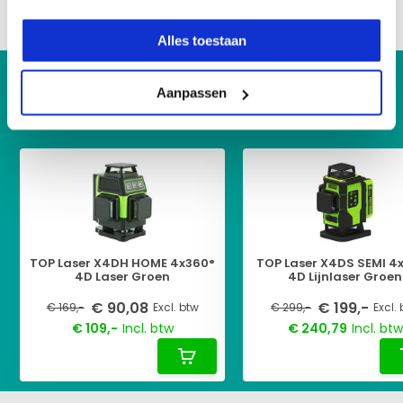
Delen
Alles toestaan
KIJK OOK HIER EENS NAAR
Aanpassen
Vergelijkbare producten:
TOP Laser X4DH HOME 4x360°
TOP Laser X4DS SEMI 4
4D Laser Groen
4D Lijnlaser Groen
€ 90,08
€ 199,-
€ 169,-
Excl. btw
€ 299,-
Excl.
€ 109,-
Incl. btw
€ 240,79
Incl. btw