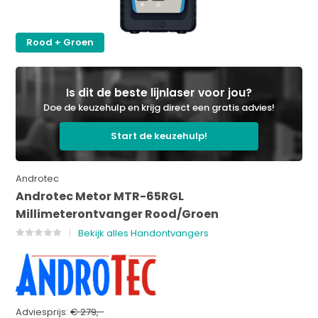
Rood + Groen
Is dit de beste lijnlaser voor jou?
Doe de keuzehulp en krijg direct een gratis advies!
Start de keuzehulp!
Androtec
Androtec Metor MTR-65RGL
Millimeterontvanger Rood/Groen
Bekijk alles Handontvangers
Adviesprijs:
€ 279,-