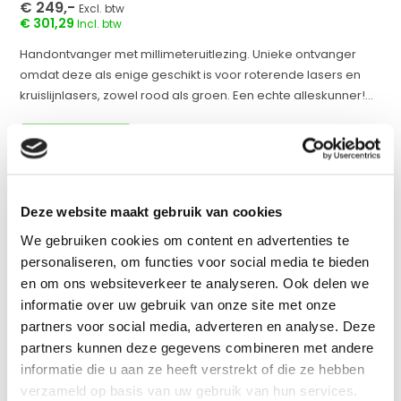
€ 249,-
Excl. btw
€ 301,29
Incl. btw
Handontvanger met millimeteruitlezing. Unieke ontvanger
omdat deze als enige geschikt is voor roterende lasers en
kruislijnlasers, zowel rood als groen. Een echte alleskunner!...
Op voorraad
werkdagen voor 17:00 uur besteld = dezelfde dag
verzonden
Deze website maakt gebruik van cookies
Vergelijk
We gebruiken cookies om content en advertenties te
personaliseren, om functies voor social media te bieden
en om ons websiteverkeer te analyseren. Ook delen we
informatie over uw gebruik van onze site met onze
Productomschrijving
partners voor social media, adverteren en analyse. Deze
partners kunnen deze gegevens combineren met andere
Specificaties
informatie die u aan ze heeft verstrekt of die ze hebben
verzameld op basis van uw gebruik van hun services.