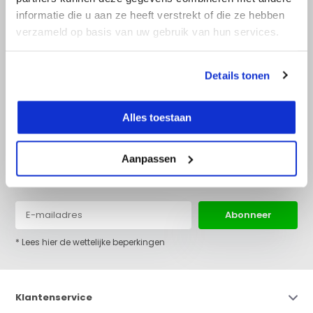
informatie die u aan ze heeft verstrekt of die ze hebben
verzameld op basis van uw gebruik van hun services.
+31 (0)36 522 68 03
info@top-lijnlaser.nl
Details tonen
Alles toestaan
Aanpassen
Blijf op de hoogte van het laatste nieuws en onze acties:
Abonneer
* Lees hier de wettelijke beperkingen
Klantenservice