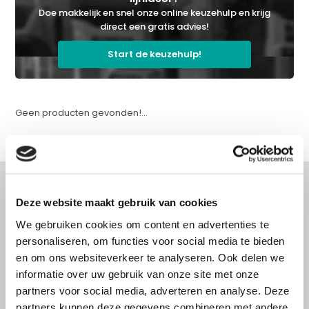
Doe makkelijk en snel onze online keuzehulp en krijg
direct een gratis advies!
Start de keuzehulp!
Geen producten gevonden!...
Deze website maakt gebruik van cookies
Advies nodig?
We gebruiken cookies om content en advertenties te
personaliseren, om functies voor social media te bieden
Doe onze online keuzehulp of bel direct
en om ons websiteverkeer te analyseren. Ook delen we
met een specialist!
informatie over uw gebruik van onze site met onze
partners voor social media, adverteren en analyse. Deze
partners kunnen deze gegevens combineren met andere
Doe onze online keuzehulp