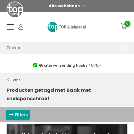
Alle webshops
0
Gratis
verzending NL&BE >€75,-
Tags
Producten getagd met Baak met
snelspanschroef
Filters