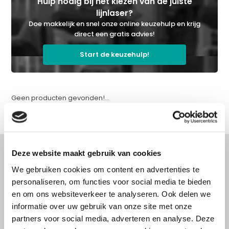
Hulp nodig bij het kiezen van de juiste
lijnlaser?
Doe makkelijk en snel onze online keuzehulp en krijg
direct een gratis advies!
Start de keuzehulp!
Geen producten gevonden!...
Deze website maakt gebruik van cookies
We gebruiken cookies om content en advertenties te
Advies nodig?
personaliseren, om functies voor social media te bieden
en om ons websiteverkeer te analyseren. Ook delen we
Doe onze online keuzehulp of bel direct
informatie over uw gebruik van onze site met onze
met een specialist!
partners voor social media, adverteren en analyse. Deze