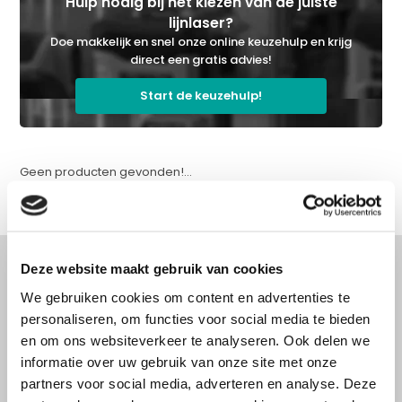
Hulp nodig bij het kiezen van de juiste
lijnlaser?
Doe makkelijk en snel onze online keuzehulp en krijg
direct een gratis advies!
Start de keuzehulp!
Geen producten gevonden!...
Deze website maakt gebruik van cookies
We gebruiken cookies om content en advertenties te
Advies nodig?
personaliseren, om functies voor social media te bieden
en om ons websiteverkeer te analyseren. Ook delen we
Doe onze online keuzehulp of bel direct
informatie over uw gebruik van onze site met onze
met een specialist!
partners voor social media, adverteren en analyse. Deze