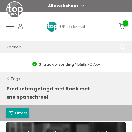
Alle webshops
0
Gratis
verzending NL&BE >€75,-
Tags
Producten getagd met Baak met
snelspanschroef
Filters