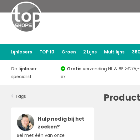
Lijnlasers
TOP 10
Groen
2 Lijns
Multilijns
360
De
lijnlaser
Gratis
verzending NL & BE >€75,-
specialist
ex.
Produc
Tags
Hulp nodig bij het
zoeken?
Bel met één van onze