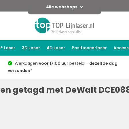
Alle webshops
° Laser
3D Laser
4D Laser
Positioneerlaser
Access
Werkdagen
voor 17:00 uur
besteld =
dezelfde dag
verzonden
*
ten getagd met DeWalt DCE08