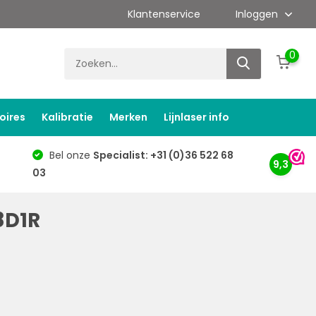
Klantenservice
Inloggen
0
oires
Kalibratie
Merken
Lijnlaser info
Bel onze
Specialist: +31 (0)36 522 68
9,3
03
8D1R