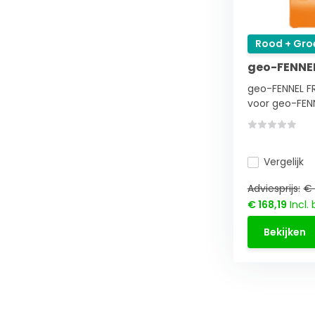
Rood + Gro
geo-FENNEL
geo-FENNEL F
voor geo-FENNE
Vergelijk
Adviesprijs:
€ 
€ 168,19
Incl.
Bekijken