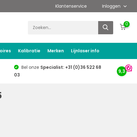
Klantenservice
Inloggen
0
oires
Kalibratie
Merken
Lijnlaser info
Bel onze
Specialist: +31 (0)36 522 68
9,3
03
5