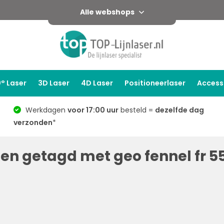
Alle webshops
° Laser
3D Laser
4D Laser
Positioneerlaser
Access
Werkdagen
voor 17:00 uur
besteld =
dezelfde dag
verzonden
*
en getagd met geo fennel fr 5