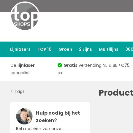
Lijnlasers
TOP 10
Groen
2 Lijns
Multilijns
360
De
lijnlaser
Gratis
verzending NL & BE >€75,-
specialist
ex.
Product
Tags
Hulp nodig bij het
zoeken?
Bel met één van onze