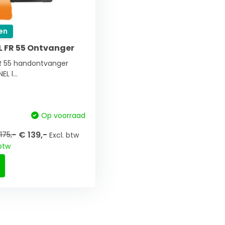
en
 FR 55 Ontvanger
R 55 handontvanger
L l...
Op voorraad
€ 139,-
175,-
Excl. btw
 btw