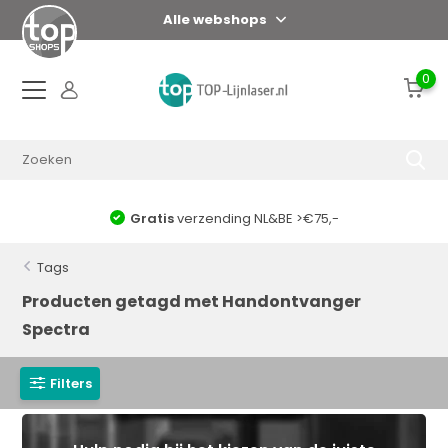
Alle webshops
0
Gratis
verzending NL&BE >€75,-
Tags
Producten getagd met Handontvanger
Spectra
Filters