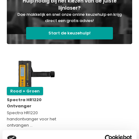
Hulp nodig bij het kiezen van de juiste
lijnlaser?
Doe makkelijk en snel onze online keuzehulp en krijg
direct een gratis advies!
Start de keuzehulp!
Rood + Groen
Spectra HR1220
Ontvanger
Spectra HR1220
handontvanger voor het
ontvangen ...