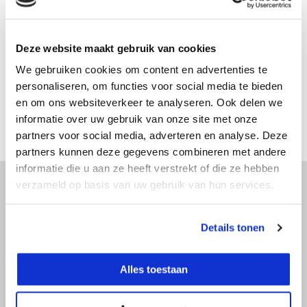
Op voorraad
Adviesprijs:
€ 169,-
€ 159,-
Excl. btw
Deze website maakt gebruik van cookies
€ 192,39
Incl. btw
We gebruiken cookies om content en advertenties te
Bekijken
personaliseren, om functies voor social media te bieden
Vergelijk
en om ons websiteverkeer te analyseren. Ook delen we
informatie over uw gebruik van onze site met onze
partners voor social media, adverteren en analyse. Deze
partners kunnen deze gegevens combineren met andere
informatie die u aan ze heeft verstrekt of die ze hebben
verzameld op basis van uw gebruik van hun services.
Advies nodig?
Details tonen
Doe onze online keuzehulp of bel direct
met een specialist!
Alles toestaan
Doe onze online keuzehulp