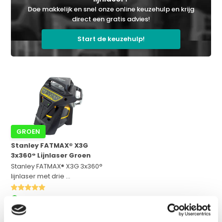
Doe makkelijk en snel onze online keuzehulp en krijg
direct een gratis advies!
Start de keuzehulp!
GROEN
Stanley FATMAX® X3G
3x360° Lijnlaser Groen
Stanley FATMAX® X3G 3x360°
lijnlaser met drie ...
Op voorraad
Adviesprijs:
€ 655,-