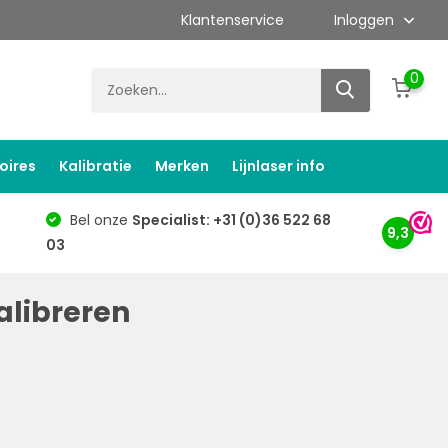
Klantenservice
Inloggen
0
oires
Kalibratie
Merken
Lijnlaser info
Bel onze
Specialist: +31 (0)36 522 68
9,3
03
alibreren