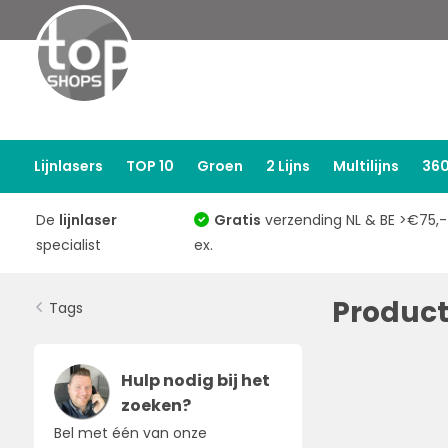
Lijnlasers
TOP 10
Groen
2 Lijns
Multilijns
360
De
lijnlaser
Gratis
verzending NL & BE >€75,-
specialist
ex.
Product
Tags
Hulp nodig bij het
zoeken?
Bel met één van onze