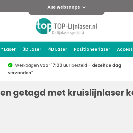
Alle webshops
° Laser
3D Laser
4D Laser
Positioneerlaser
Access
Werkdagen
voor 17:00 uur
besteld =
dezelfde dag
verzonden
*
en getagd met kruislijnlaser k