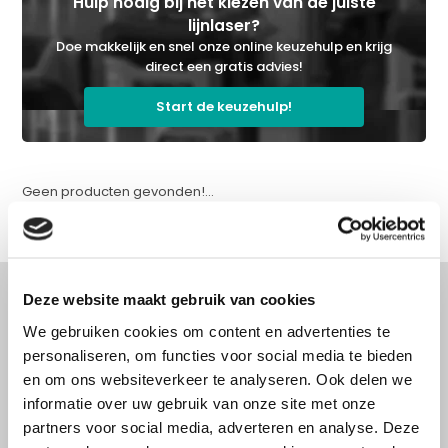
Hulp nodig bij het kiezen van de juiste
lijnlaser?
Doe makkelijk en snel onze online keuzehulp en krijg
direct een gratis advies!
Start de keuzehulp!
Geen producten gevonden!...
Deze website maakt gebruik van cookies
We gebruiken cookies om content en advertenties te
Advies nodig?
personaliseren, om functies voor social media te bieden
en om ons websiteverkeer te analyseren. Ook delen we
Doe onze online keuzehulp of bel direct
informatie over uw gebruik van onze site met onze
met een specialist!
partners voor social media, adverteren en analyse. Deze