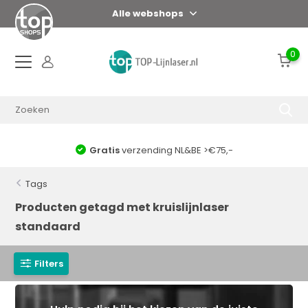
Alle webshops
0
Gratis
verzending NL&BE >€75,-
Tags
Producten getagd met kruislijnlaser
standaard
Filters