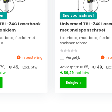
lem
Snelspanschroef
 TBL-24C Laserbaak
Universeel TBL-24S Las
panklem
met Snelspanschroef
etbaak, flexilat met
Laserbaak, meetbaak, flexila
v...
snelspanschroe...
In bestelling
Vergelijk
In 
€ 45,-
€ 49,-
79,-
Adviesprijs:
€ 85,-
Excl. btw
Exc
 btw
€ 59,29
Incl. btw
Bekijken