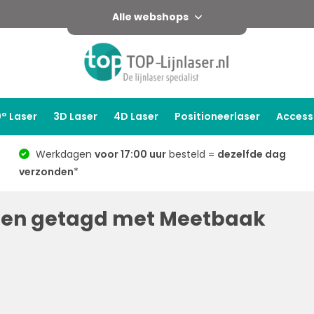
Alle webshops
° Laser
3D Laser
4D Laser
Positioneerlaser
Access
Werkdagen
voor 17:00 uur
besteld =
dezelfde dag
verzonden
*
ten getagd met Meetbaak