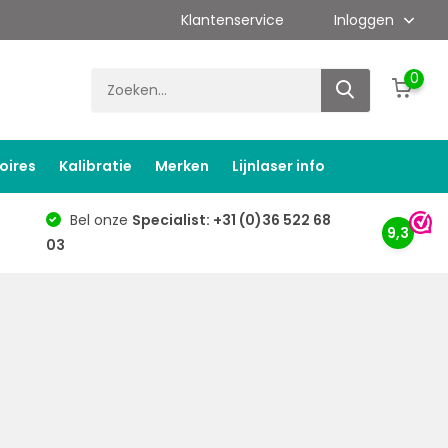
Klantenservice
Inloggen
0
oires
Kalibratie
Merken
Lijnlaser info
Bel onze
Specialist: +31 (0)36 522 68
9,3
03