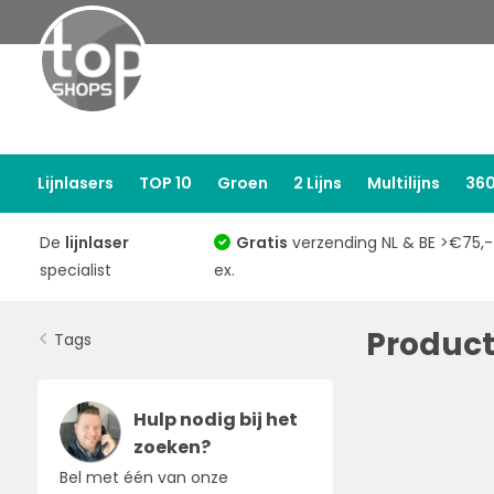
Lijnlasers
TOP 10
Groen
2 Lijns
Multilijns
360
De
lijnlaser
Gratis
verzending NL & BE >€75,-
specialist
ex.
Produc
Tags
Hulp nodig bij het
zoeken?
Bel met één van onze