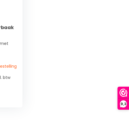
erbaak
t met
bestelling
l. btw
9,3