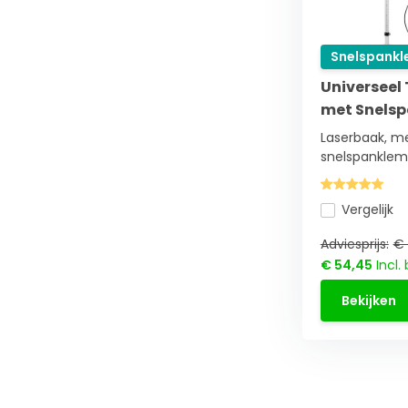
Snelspank
Universeel
met Snels
Laserbaak, me
snelspanklem 
Vergelijk
Adviesprijs:
€ 
€ 54,45
Incl.
Bekijken