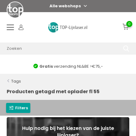
Alle webshops
0
Gratis
verzending NL&BE >€75,-
Tags
Producten getagd met oplader fl 55
Filters
Hulp nodig bij het kiezen van de juiste
lijnlaser?