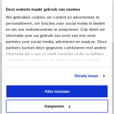
€ 71,39
Incl. btw
Deze website maakt gebruik van cookies
Bekijken
We gebruiken cookies om content en advertenties te
Vergelijk
personaliseren, om functies voor social media te bieden
en om ons websiteverkeer te analyseren. Ook delen we
informatie over uw gebruik van onze site met onze
partners voor social media, adverteren en analyse. Deze
partners kunnen deze gegevens combineren met andere
informatie die u aan ze heeft verstrekt of die ze hebben
verzameld op basis van uw gebruik van hun services.
Advies nodig?
Doe onze online keuzehulp of bel direct
Details tonen
met een specialist!
Alles toestaan
Doe onze online keuzehulp
Aanpassen
+31 (0)36 522 68 03