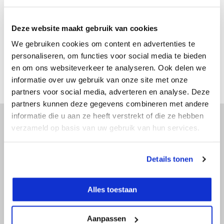
Adviesprijs:
€ 29,-
€ 19,-
Excl. btw
€ 22,99
Incl. btw
Deze website maakt gebruik van cookies
Bekijken
We gebruiken cookies om content en advertenties te
personaliseren, om functies voor social media te bieden
Vergelijk
en om ons websiteverkeer te analyseren. Ook delen we
informatie over uw gebruik van onze site met onze
partners voor social media, adverteren en analyse. Deze
partners kunnen deze gegevens combineren met andere
informatie die u aan ze heeft verstrekt of die ze hebben
verzameld op basis van uw gebruik van hun services.
Advies nodig?
Details tonen
Doe onze online keuzehulp of bel direct
met een specialist!
Alles toestaan
Doe onze online keuzehulp
Aanpassen