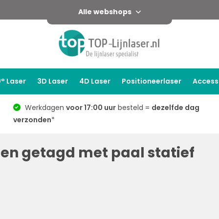
Alle webshops
° Laser
3D Laser
4D Laser
Positioneerlaser
Access
Werkdagen
voor 17:00 uur
besteld =
dezelfde dag
verzonden
*
en getagd met paal statief