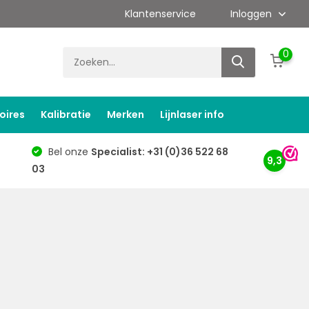
Klantenservice
Inloggen
0
oires
Kalibratie
Merken
Lijnlaser info
Bel onze
Specialist: +31 (0)36 522 68
9,3
03