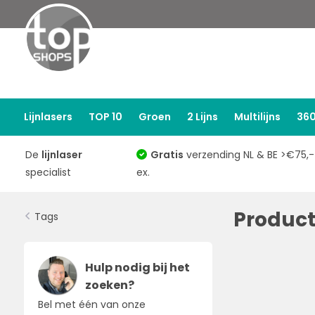
Lijnlasers
TOP 10
Groen
2 Lijns
Multilijns
360
De
lijnlaser
Gratis
verzending NL & BE >€75,-
specialist
ex.
Product
Tags
Hulp nodig bij het
zoeken?
Bel met één van onze