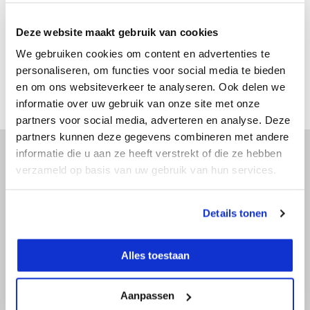
€ 949,-
Excl. btw
€ 1.148,29
Incl. btw
Deze website maakt gebruik van cookies
Bekijken
We gebruiken cookies om content en advertenties te
Vergelijk
personaliseren, om functies voor social media te bieden
en om ons websiteverkeer te analyseren. Ook delen we
informatie over uw gebruik van onze site met onze
partners voor social media, adverteren en analyse. Deze
partners kunnen deze gegevens combineren met andere
informatie die u aan ze heeft verstrekt of die ze hebben
verzameld op basis van uw gebruik van hun services.
Advies nodig?
Doe onze online keuzehulp of bel direct
Details tonen
met een specialist!
Alles toestaan
Doe onze online keuzehulp
Aanpassen