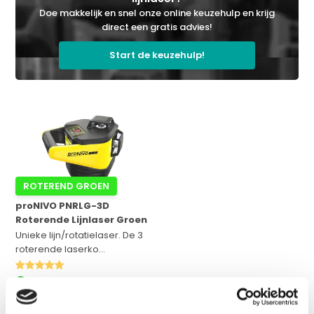
Doe makkelijk en snel onze online keuzehulp en krijg
direct een gratis advies!
Start de keuzehulp!
ROTEREND GROEN
proNIVO PNRLG-3D
Roterende Lijnlaser Groen
Unieke lijn/rotatielaser. De 3
roterende laserko...
Op voorraad
Adviesprijs:
€ 995,-