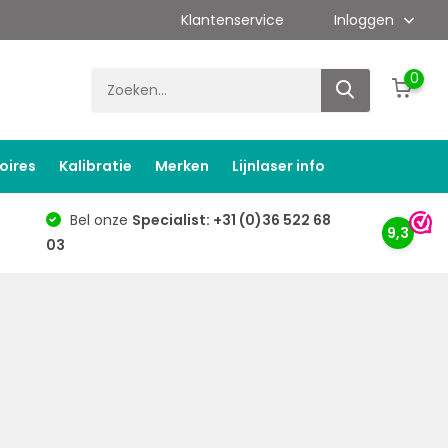
Klantenservice
Inloggen
0
oires
Kalibratie
Merken
Lijnlaser info
Bel onze
Specialist: +31 (0)36 522 68
9,3
03