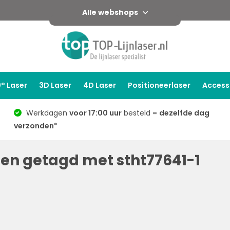
Alle webshops
° Laser
3D Laser
4D Laser
Positioneerlaser
Access
Werkdagen
voor 17:00 uur
besteld =
dezelfde dag
verzonden
*
en getagd met stht77641-1