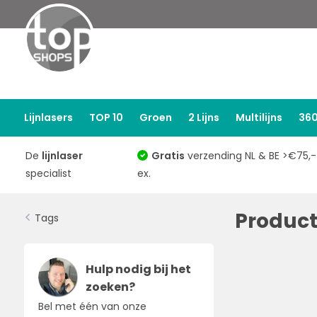
Lijnlasers
TOP 10
Groen
2 Lijns
Multilijns
360
De
lijnlaser
Gratis
verzending NL & BE >€75,-
specialist
ex.
Product
Tags
Hulp nodig bij het
zoeken?
Bel met één van onze