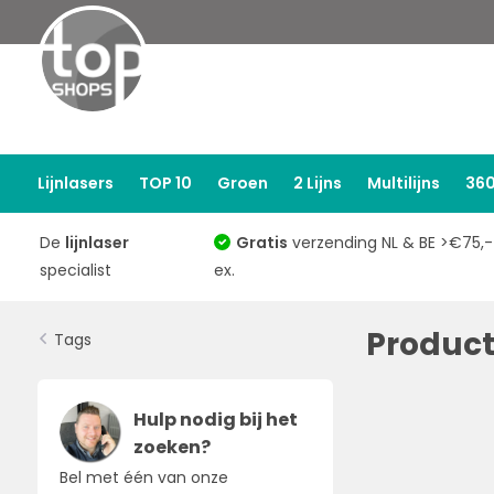
Lijnlasers
TOP 10
Groen
2 Lijns
Multilijns
360
De
lijnlaser
Gratis
verzending NL & BE >€75,-
specialist
ex.
Produc
Tags
Hulp nodig bij het
zoeken?
Bel met één van onze