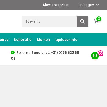
Klantenservice
Inloggen
0
oires
Kalibratie
Merken
Lijnlaser info
Bel onze
Specialist: +31 (0)36 522 68
9,3
03