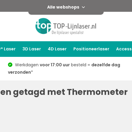
Alle webshops
° Laser
3D Laser
4D Laser
Positioneerlaser
Access
Werkdagen
voor 17:00 uur
besteld =
dezelfde dag
verzonden
*
ten getagd met Thermometer