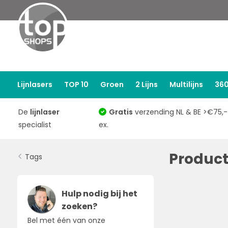
Lijnlasers
TOP 10
Groen
2 Lijns
Multilijns
360
De
lijnlaser
Gratis
verzending NL & BE >€75,-
specialist
ex.
Product
Tags
Hulp nodig bij het
zoeken?
Bel met één van onze