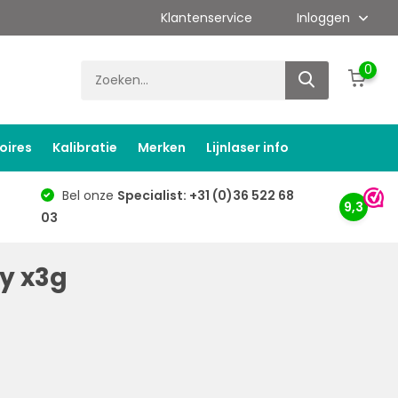
Klantenservice
Inloggen
0
oires
Kalibratie
Merken
Lijnlaser info
Bel onze
Specialist: +31 (0)36 522 68
9,3
03
y x3g