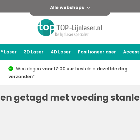
Alle webshops
° Laser
3D Laser
4D Laser
Positioneerlaser
Access
Werkdagen
voor 17:00 uur
besteld =
dezelfde dag
verzonden
*
en getagd met voeding stanle