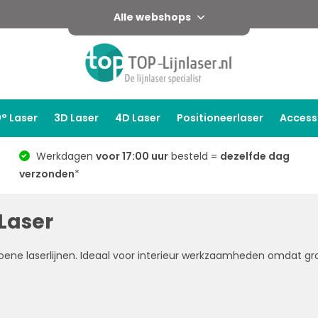
Alle webshops
° Laser
3D Laser
4D Laser
Positioneerlaser
Access
Werkdagen
voor 17:00 uur
besteld =
dezelfde dag
verzonden
*
Laser
roene laserlijnen. Ideaal voor interieur werkzaamheden omdat gro