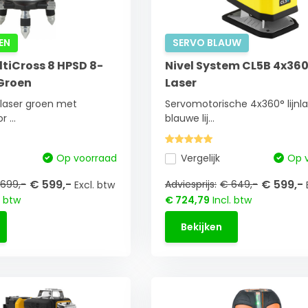
EN
SERVO BLAUW
tiCross 8 HPSD 8-
Nivel System CL5B 4x36
 Groen
Laser
s laser groen met
Servomotorische 4x360° lijnl
 ...
blauwe lij...
Op voorraad
Vergelijk
Op 
€ 599,-
€ 599,-
699,-
Adviesprijs:
€ 649,-
Excl. btw
. btw
€ 724,79
Incl. btw
Bekijken