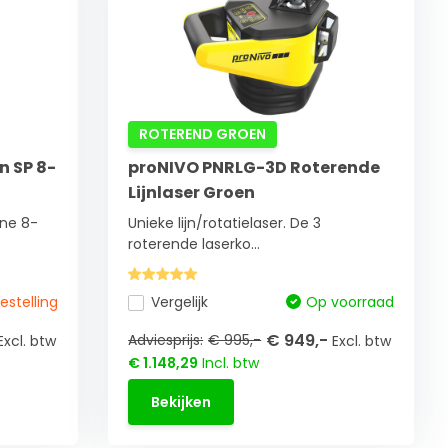
ROTEREND GROEN
n SP 8-
proNIVO PNRLG-3D Roterende
Lijnlaser Groen
ene 8-
Unieke lijn/rotatielaser. De 3
roterende laserko...
bestelling
Vergelijk
Op voorraad
€ 949,-
Adviesprijs:
€ 995,-
Excl. btw
Excl. btw
€ 1.148,29
Incl. btw
Bekijken