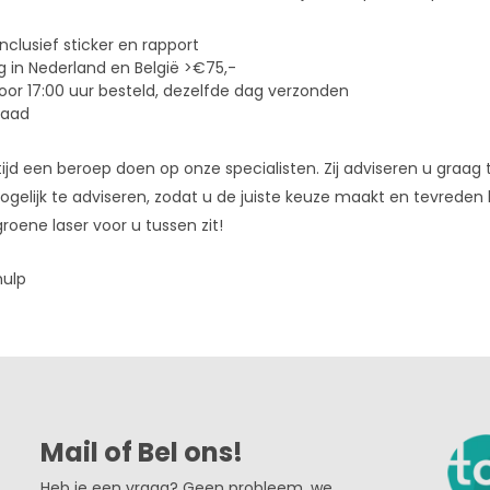
 inclusief sticker en rapport
g in Nederland en België >€75,-
or 17:00 uur besteld, dezelfde dag verzonden
raad
ltijd een beroep doen op onze specialisten. Zij adviseren u graag
gelijk te adviseren, zodat u de juiste keuze maakt en tevreden
groene laser voor u tussen zit!
hulp
Mail of Bel ons!
Heb je een vraag? Geen probleem, we