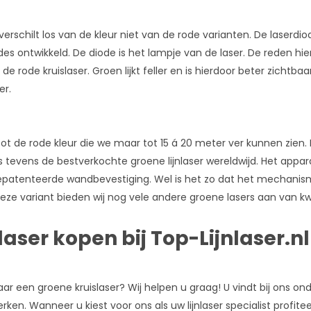
verschilt los van de kleur niet van de rode varianten. De laserd
des ontwikkeld. De diode is het lampje van de laser. De reden hie
 rode kruislaser. Groen lijkt feller en is hierdoor beter zichtba
er.
 tot de rode kleur die we maar tot 15 á 20 meter ver kunnen zien.
 is tevens de bestverkochte groene lijnlaser wereldwijd. Het appar
epatenteerde wandbevestiging. Wel is het zo dat het mechanism
t deze variant bieden wij nog vele andere groene lasers aan van k
aser kopen bij Top-Lijnlaser.nl
ar een groene kruislaser? Wij helpen u graag! U vindt bij ons o
en. Wanneer u kiest voor ons als uw lijnlaser specialist profite