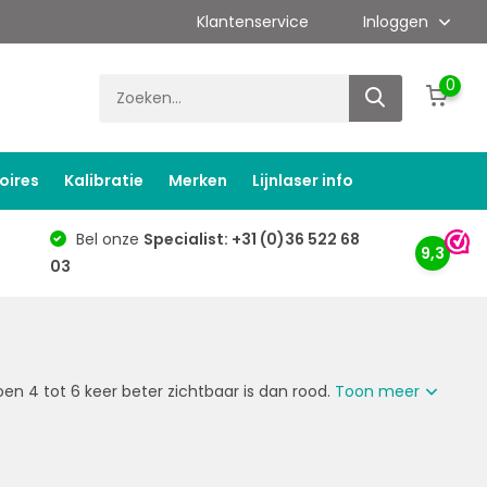
Klantenservice
Inloggen
0
oires
Kalibratie
Merken
Lijnlaser info
Bel onze
Specialist: +31 (0)36 522 68
9,3
03
en 4 tot 6 keer beter zichtbaar is dan rood.
Toon meer