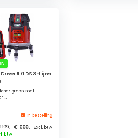
EN
ross 8.0 DS 8-Lijns
n
s laser groen met
 ...
In bestelling
€ 999,-
1.199,-
Excl. btw
l. btw