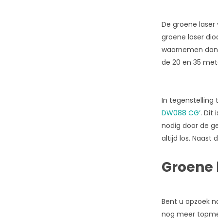
De groene laser 
groene laser dio
waarnemen dan de
de 20 en 35 met
In tegenstelling
DW088 CG’
. Dit
nodig door de g
altijd los. Naas
Groene l
Bent u opzoek na
nog meer topmerk