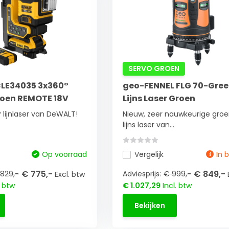
SERVO GROEN
LE34035 3x360°
geo-FENNEL FLG 70-Gree
Groen REMOTE 18V
Lijns Laser Groen
 lijnlaser van DeWALT!
Nieuw, zeer nauwkeurige gro
lijns laser van...
Op voorraad
Vergelijk
In 
€ 775,-
€ 849,-
829,-
Adviesprijs:
€ 999,-
Excl. btw
. btw
€ 1.027,29
Incl. btw
Bekijken