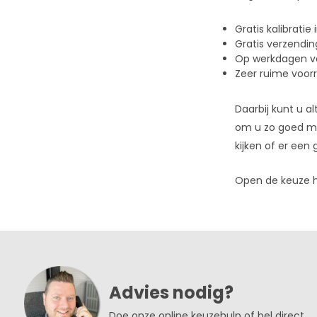
Gratis kalibratie
Gratis verzendin
Op werkdagen vo
Zeer ruime voor
Daarbij kunt u a
om u zo goed mo
kijken of er een 
Open de keuze 
Advies nodig?
Doe onze online keuzehulp of bel direct