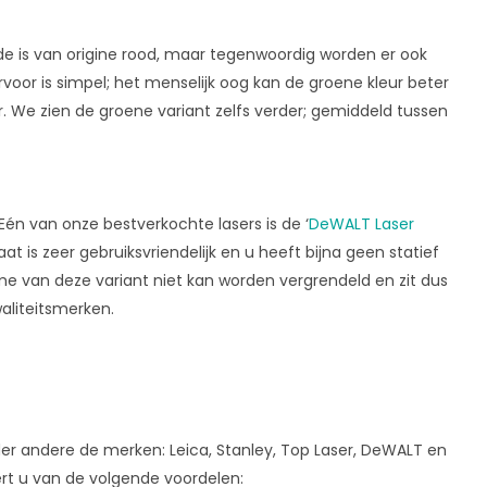
iode is van origine rood, maar tegenwoordig worden er ook
rvoor is simpel; het menselijk oog kan de groene kleur beter
ar. We zien de groene variant zelfs verder; gemiddeld tussen
 Eén van onze bestverkochte lasers is de ‘
DeWALT Laser
aat is zeer gebruiksvriendelijk en u heeft bijna geen statief
e van deze variant niet kan worden vergrendeld en zit dus
waliteitsmerken.
nder andere de merken: Leica, Stanley, Top Laser, DeWALT en
ert u van de volgende voordelen: