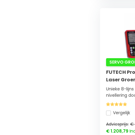
SERVO GRO
FUTECH ProC
Laser Groe
Unieke 8-lijn
nivellering door
Vergelijk
Adviesprijs:
€ 
€ 1.208,79
Inc