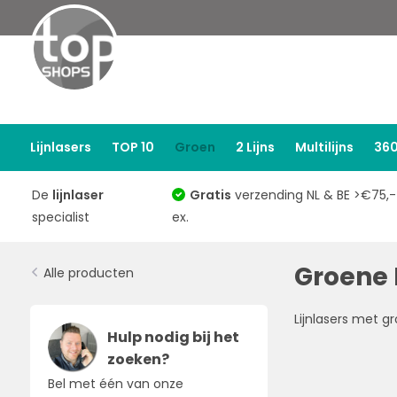
Lijnlasers
TOP 10
Groen
2 Lijns
Multilijns
360
De
lijnlaser
Gratis
verzending NL & BE >€75,-
specialist
ex.
Groene 
Alle producten
Lijnlasers met g
Hulp nodig bij het
zoeken?
Bel met één van onze