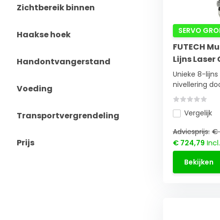
Zichtbereik binnen
SERVO GRO
Haakse hoek
FUTECH Mul
Lijns Laser
Handontvangerstand
Unieke 8-lijn
nivellering door
Voeding
Vergelijk
Transportvergrendeling
Adviesprijs:
€ 
Prijs
€ 724,79
Incl
Bekijken