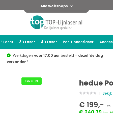
Alle webshops
° Laser
3D Laser
4D Laser
Positioneerlaser
Access
Werkdagen
voor 17:00 uur
besteld =
dezelfde dag
verzonden
*
hedue Pos
GROEN
Bekijk
€ 199,-
Excl.
€ 240,79
Incl. b