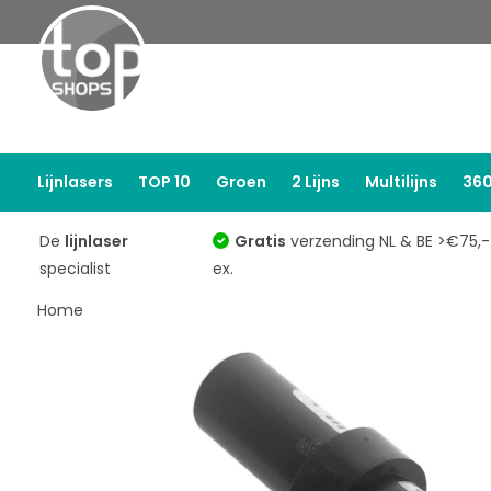
Lijnlasers
TOP 10
Groen
2 Lijns
Multilijns
360
De
lijnlaser
Gratis
verzending NL & BE >€75,-
specialist
ex.
Home