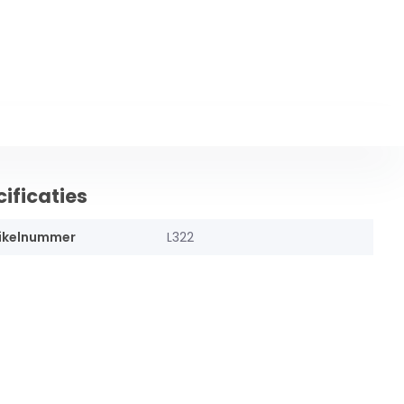
ificaties
ikelnummer
L322