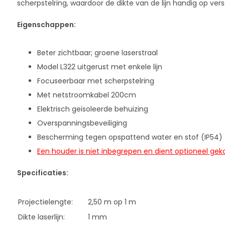
scherpstelring, waardoor de dikte van de lijn handig op v
Eigenschappen:
Beter zichtbaar; groene laserstraal
Model L322 uitgerust met enkele lijn
Focuseerbaar met scherpstelring
Met netstroomkabel 200cm
Elektrisch geïsoleerde behuizing
Overspanningsbeveiliging
Bescherming tegen opspattend water en stof (IP54)
Een houder is niet inbegrepen en dient optioneel gek
Specificaties:
Projectielengte:
2,50 m op 1 m
Dikte laserlijn:
1 mm