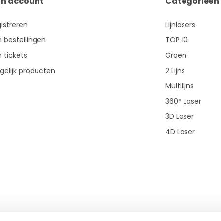
jn account
Categorieën
istreren
Lijnlasers
n bestellingen
TOP 10
n tickets
Groen
gelijk producten
2 Lijns
Multilijns
360° Laser
3D Laser
4D Laser