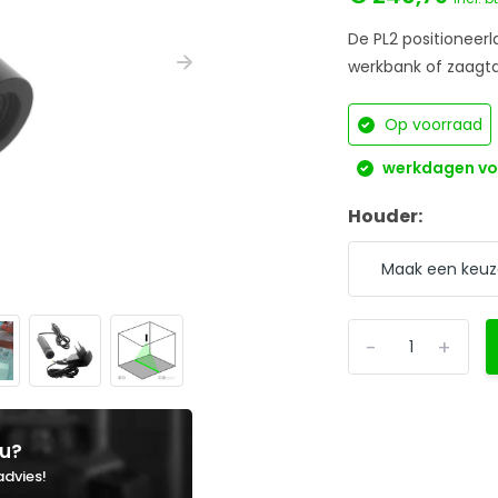
De PL2 positioneer
werkbank of zaagtaf
Op voorraad
werkdagen voo
Houder:
-
+
ou?
advies!