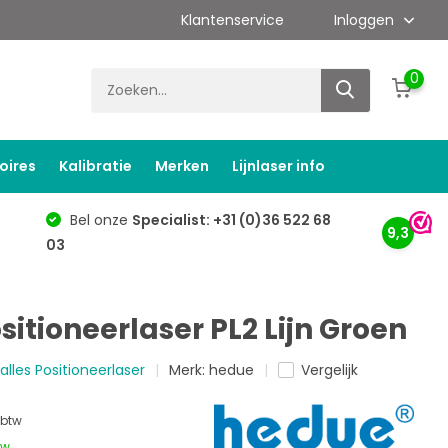
Klantenservice
Inloggen
0
oires
Kalibratie
Merken
Lijnlaser info
Bel onze
Specialist: +31 (0)36 522 68
9,3
03
itioneerlaser PL2 Lijn Groen
 alles Positioneerlaser
Merk:
hedue
Vergelijk
 btw
tw