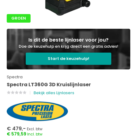
GROEN
Is dit de beste lijnlaser voor jou?
Doe de keuzehulp en krijg direct een gratis advies!
Start de keuzehulp!
Spectra
Spectra LT360G 3D Kruislijnlaser
Bekijk alles Lijnlasers
€ 479,-
Excl. btw
€ 579,59
Incl. btw