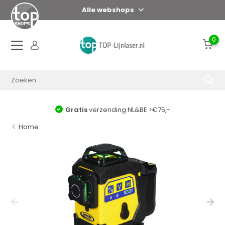
Alle webshops
0
Gratis
verzending NL&BE >€75,-
Home