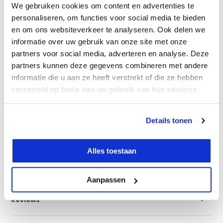
We gebruiken cookies om content en advertenties te
Robuuste behuizing
personaliseren, om functies voor social media te bieden
Verwisselbare accu
en om ons websiteverkeer te analyseren. Ook delen we
Geen afstandsbediening
informatie over uw gebruik van onze site met onze
partners voor social media, adverteren en analyse. Deze
Vergelijk
partners kunnen deze gegevens combineren met andere
informatie die u aan ze heeft verstrekt of die ze hebben
verzameld op basis van uw gebruik van hun services.
Productomschrijving
Details tonen
Eigenschappen
Alles toestaan
Specificaties
Aanpassen
Reviews