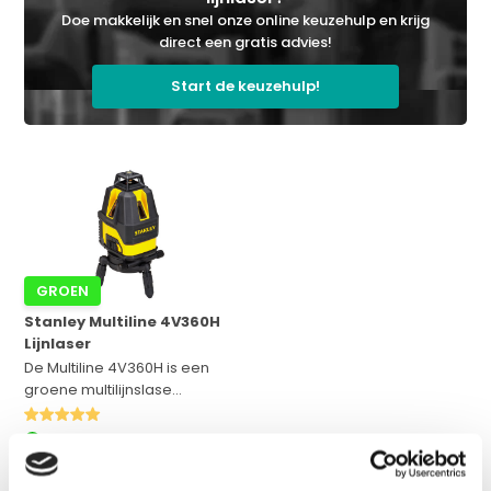
Doe makkelijk en snel onze online keuzehulp en krijg
direct een gratis advies!
Start de keuzehulp!
GROEN
Stanley Multiline 4V360H
Lijnlaser
De Multiline 4V360H is een
groene multilijnslase...
Op voorraad
Adviesprijs:
€ 349,-