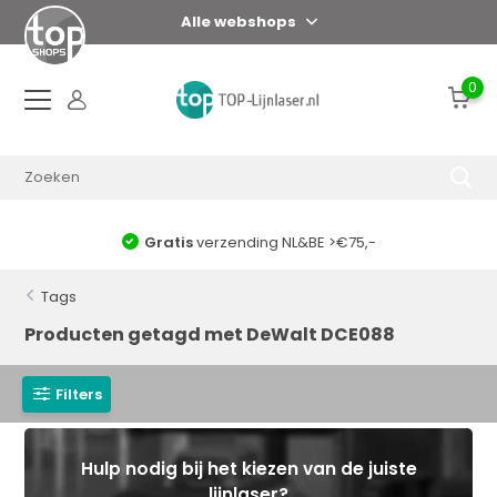
Alle webshops
0
Gratis
verzending NL&BE >€75,-
Tags
Producten getagd met DeWalt DCE088
Filters
Hulp nodig bij het kiezen van de juiste
lijnlaser?