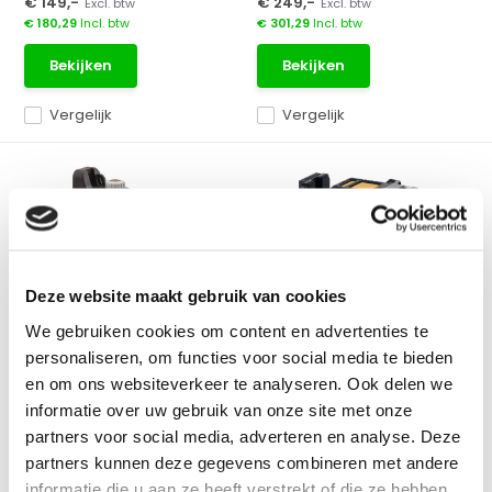
€ 149,-
€ 249,-
Excl. btw
Excl. btw
€ 180,29
Incl. btw
€ 301,29
Incl. btw
Bekijken
Bekijken
Vergelijk
Vergelijk
GROEN
GROEN
NIEUW!
Deze website maakt gebruik van cookies
DeWALT DW089CG 3-Lijns
DeWALT DCLE14301GB 3-
We gebruiken cookies om content en advertenties te
Laser Groen
Lijns Laser Groen Li-Ion
personaliseren, om functies voor social media te bieden
Zelfnivellerende lijnlaser met
Nieuw van DeWALT, een 3-
en om ons websiteverkeer te analyseren. Ook delen we
drie groene laser...
lijns laser, groen, opla...
informatie over uw gebruik van onze site met onze
partners voor social media, adverteren en analyse. Deze
Op voorraad
Op voorraad
partners kunnen deze gegevens combineren met andere
Adviesprijs:
€ 399,-
Adviesprijs:
€ 409,-
informatie die u aan ze heeft verstrekt of die ze hebben