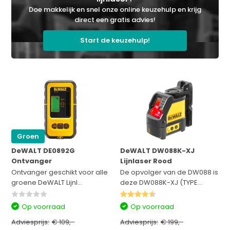
Doe makkelijk en snel onze online keuzehulp en krijg
direct een gratis advies!
Start de keuzehulp!
Groen
DeWALT DE0892G
DeWALT DW088K-XJ
Ontvanger
Lijnlaser Rood
Ontvanger geschikt voor alle
De opvolger van de DW088 is
groene DeWALT Lijnl...
deze DW088K-XJ (TYPE...
Op voorraad
Op voorraad
Adviesprijs:
€ 109,-
Adviesprijs:
€ 199,-