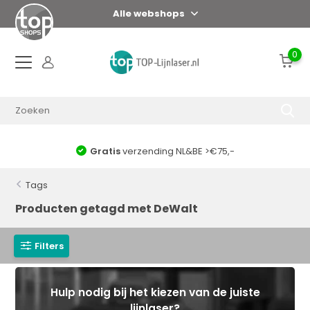
Alle webshops
0
Gratis
verzending NL&BE >€75,-
Tags
Producten getagd met DeWalt
Filters
Hulp nodig bij het kiezen van de juiste
lijnlaser?