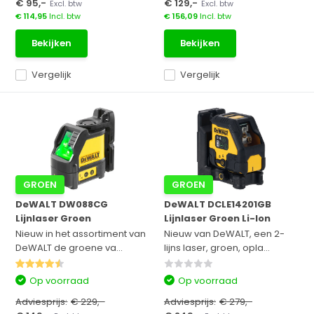
€ 95,-
€ 129,-
Excl. btw
Excl. btw
€ 114,95
Incl. btw
€ 156,09
Incl. btw
Bekijken
Bekijken
Vergelijk
Vergelijk
GROEN
GROEN
DeWALT DW088CG
DeWALT DCLE14201GB
Lijnlaser Groen
Lijnlaser Groen Li-Ion
Nieuw in het assortiment van
Nieuw van DeWALT, een 2-
DeWALT de groene va...
lijns laser, groen, opla...
Op voorraad
Op voorraad
Adviesprijs:
€ 229,-
Adviesprijs:
€ 279,-