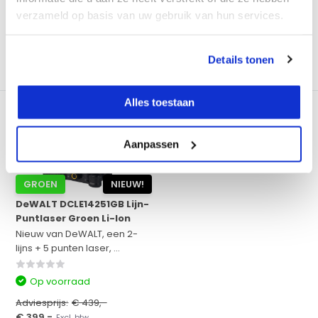
€ 299,-
€ 369,-
Excl. btw
Excl. btw
€ 361,79
Incl. btw
€ 446,49
Incl. btw
verzameld op basis van uw gebruik van hun services.
Bekijken
Bekijken
Details tonen
Vergelijk
Vergelijk
Alles toestaan
Aanpassen
GROEN
NIEUW!
DeWALT DCLE14251GB Lijn-
Puntlaser Groen Li-Ion
Nieuw van DeWALT, een 2-
lijns + 5 punten laser, ...
Op voorraad
Adviesprijs:
€ 439,-
€ 399,-
Excl. btw