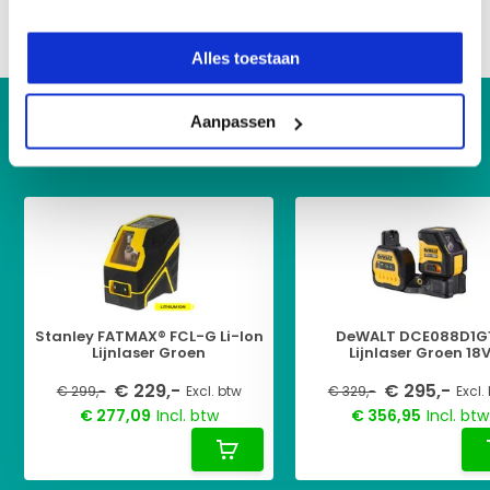
Delen
Alles toestaan
KIJK OOK HIER EENS NAAR
Aanpassen
Vergelijkbare producten:
Stanley FATMAX® FCL-G Li-Ion
DeWALT DCE088D1G
Lijnlaser Groen
Lijnlaser Groen 18
€ 229,-
€ 295,-
€ 299,-
Excl. btw
€ 329,-
Excl.
€ 277,09
Incl. btw
€ 356,95
Incl. btw