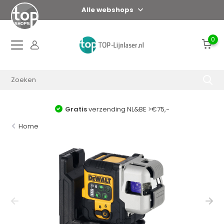
Alle webshops
0
Gratis
verzending NL&BE >€75,-
Home