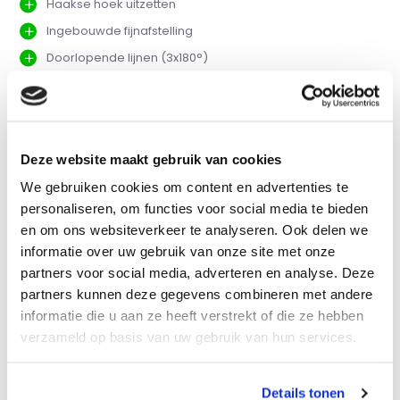
Haakse hoek uitzetten
Ingebouwde fijnafstelling
Doorlopende lijnen (3x180°)
Levering in tas
Vergelijk
Deze website maakt gebruik van cookies
We gebruiken cookies om content en advertenties te
personaliseren, om functies voor social media te bieden
Productomschrijving
en om ons websiteverkeer te analyseren. Ook delen we
informatie over uw gebruik van onze site met onze
Eigenschappen
partners voor social media, adverteren en analyse. Deze
partners kunnen deze gegevens combineren met andere
informatie die u aan ze heeft verstrekt of die ze hebben
Specificaties
verzameld op basis van uw gebruik van hun services.
Reviews
Details tonen