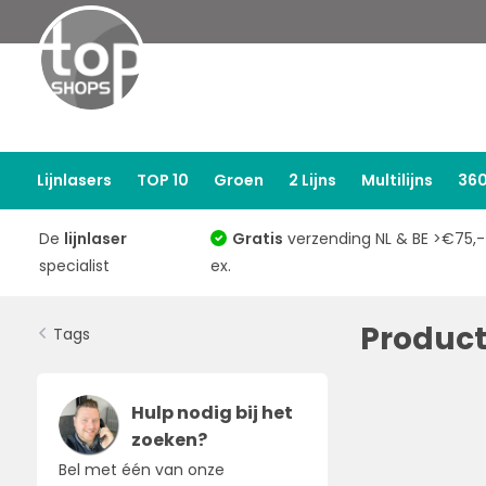
Lijnlasers
TOP 10
Groen
2 Lijns
Multilijns
360
De
lijnlaser
Gratis
verzending NL & BE >€75,-
specialist
ex.
Produc
Tags
Hulp nodig bij het
zoeken?
Bel met één van onze