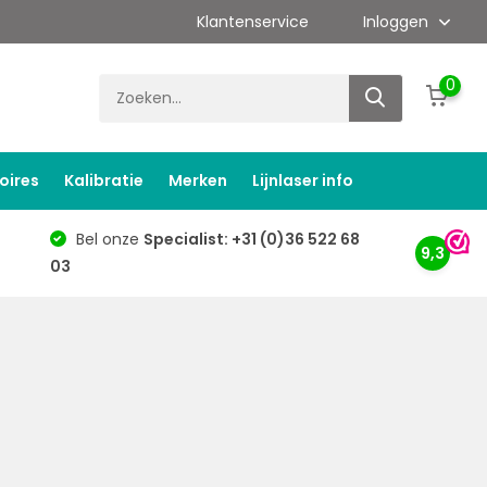
Klantenservice
Inloggen
0
oires
Kalibratie
Merken
Lijnlaser info
Bel onze
Specialist: +31 (0)36 522 68
9,3
03