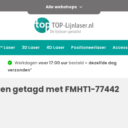
Alle webshops
° Laser
3D Laser
4D Laser
Positioneerlaser
Access
Werkdagen
voor 17:00 uur
besteld =
dezelfde dag
verzonden
*
ten getagd met FMHT1-77442