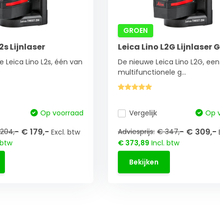
GROEN
2s Lijnlaser
Leica Lino L2G Lijnlaser 
 Leica Lino L2s, één van
De nieuwe Leica Lino L2G, een
multifunctionele g...
Op voorraad
Vergelijk
Op 
€ 179,-
€ 309,-
204,-
Adviesprijs:
€ 347,-
Excl. btw
 btw
€ 373,89
Incl. btw
Bekijken