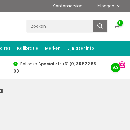
Klantenservice
Inloggen
0
oires
Kalibratie
Merken
Lijnlaser info
Bel onze
Specialist: +31 (0)36 522 68
9,3
03
a