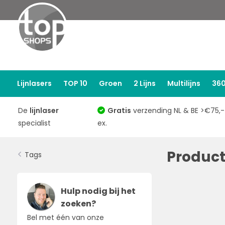
Lijnlasers
TOP 10
Groen
2 Lijns
Multilijns
360
De
lijnlaser
Gratis
verzending NL & BE >€75,-
specialist
ex.
Product
Tags
Hulp nodig bij het
zoeken?
Bel met één van onze