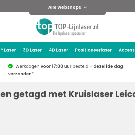
Alle webshops
° Laser
3D Laser
4D Laser
Positioneerlaser
Access
Werkdagen
voor 17:00 uur
besteld =
dezelfde dag
verzonden
*
en getagd met Kruislaser Leic