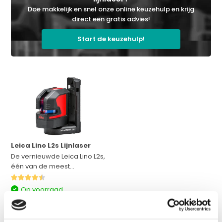
Doe makkelijk en snel onze online keuzehulp en krijg
direct een gratis advies!
Start de keuzehulp!
Leica Lino L2s Lijnlaser
De vernieuwde Leica Lino L2s,
één van de meest...
Op voorraad
Adviesprijs:
€ 204,-
€ 179,-
Excl. btw