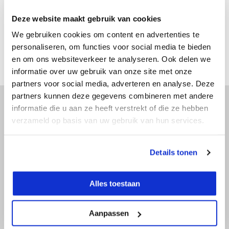
€ 216,59
Incl. btw
Deze website maakt gebruik van cookies
Bekijken
We gebruiken cookies om content en advertenties te
Vergelijk
personaliseren, om functies voor social media te bieden
en om ons websiteverkeer te analyseren. Ook delen we
informatie over uw gebruik van onze site met onze
partners voor social media, adverteren en analyse. Deze
partners kunnen deze gegevens combineren met andere
informatie die u aan ze heeft verstrekt of die ze hebben
verzameld op basis van uw gebruik van hun services.
Advies nodig?
Doe onze online keuzehulp of bel direct
Details tonen
met een specialist!
Alles toestaan
Doe onze online keuzehulp
Aanpassen
+31 (0)36 522 68 03