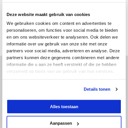
€ 59,-
Excl. btw
€ 71,39
Incl. btw
Deze website maakt gebruik van cookies
Bekijken
We gebruiken cookies om content en advertenties te
personaliseren, om functies voor social media te bieden
Vergelijk
en om ons websiteverkeer te analyseren. Ook delen we
informatie over uw gebruik van onze site met onze
partners voor social media, adverteren en analyse. Deze
partners kunnen deze gegevens combineren met andere
informatie die u aan ze heeft verstrekt of die ze hebben
verzameld op basis van uw gebruik van hun services.
Advies nodig?
Details tonen
Doe onze online keuzehulp of bel direct
met een specialist!
Alles toestaan
Doe onze online keuzehulp
Aanpassen