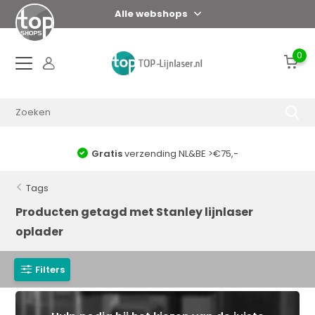
Alle webshops
0
Gratis
verzending NL&BE >€75,-
Tags
Producten getagd met Stanley lijnlaser
oplader
Filters