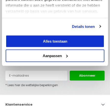
informatie die u aan ze heeft verstrekt of die ze hebben
verzameld op basis van uw gebruik van hun services.
+31 (0)36 522 68 03
info@top-lijnlaser.nl
Details tonen
Alles toestaan
Aanpassen
Blijf op de hoogte van het laatste nieuws en onze acties:
Abonneer
* Lees hier de wettelijke beperkingen
Klantenservice