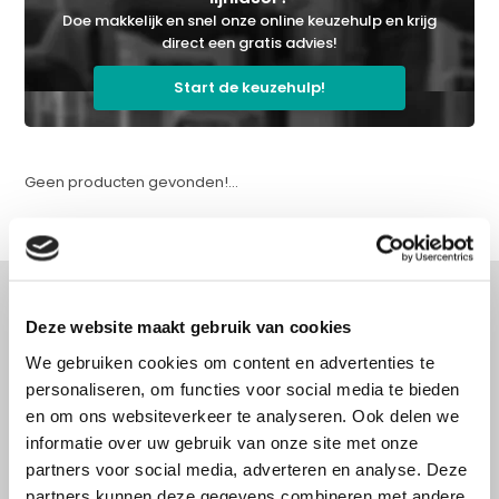
Doe makkelijk en snel onze online keuzehulp en krijg
direct een gratis advies!
Start de keuzehulp!
Geen producten gevonden!...
Deze website maakt gebruik van cookies
Advies nodig?
We gebruiken cookies om content en advertenties te
personaliseren, om functies voor social media te bieden
Doe onze online keuzehulp of bel direct
en om ons websiteverkeer te analyseren. Ook delen we
met een specialist!
informatie over uw gebruik van onze site met onze
partners voor social media, adverteren en analyse. Deze
partners kunnen deze gegevens combineren met andere
Doe onze online keuzehulp