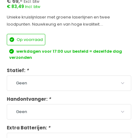
€ 69,-
Excl. btw
€ 83,49
Incl. btw
Unieke kruislijnlaser met groene laserlijnen en twee
loodpunten. Nauwkeurig en van hoge kwaliteit....
Op voorraad
werkdagen voor 17:00 uur besteld = dezelfde dag
verzonden
Statief:
*
Handontvanger:
*
Extra Batterijen:
*