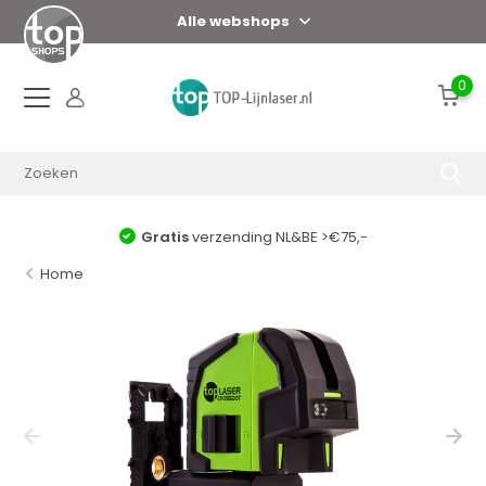
Alle webshops
0
Gratis
verzending NL&BE >€75,-
Home