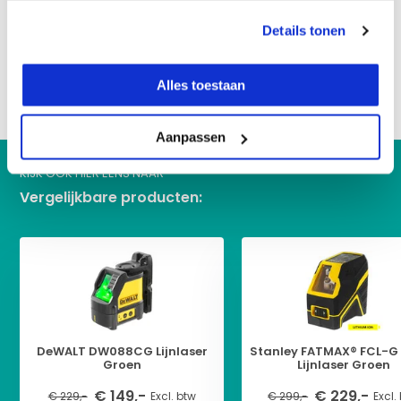
Details tonen
Reviews
Alles toestaan
Delen
Aanpassen
KIJK OOK HIER EENS NAAR
Vergelijkbare producten:
DeWALT DW088CG Lijnlaser
Stanley FATMAX® FCL-G 
Groen
Lijnlaser Groen
€ 149,-
€ 229,-
€ 229,-
Excl. btw
€ 299,-
Excl.