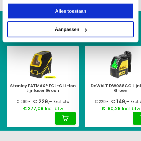
Alles toestaan
KIJK OOK HIER EENS NAAR
Aanpassen
Vergelijkbare producten:
Stanley FATMAX® FCL-G Li-Ion
DeWALT DW088CG Lijnl
Lijnlaser Groen
Groen
€ 229,-
€ 149,-
€ 299,-
Excl. btw
€ 229,-
Excl.
€ 277,09
Incl. btw
€ 180,29
Incl. btw