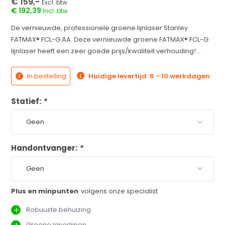
€ 159,-
Excl. btw
€ 192,39
Incl. btw
De vernieuwde, professionele groene lijnlaser Stanley
FATMAX® FCL-G AA. Deze vernieuwde groene FATMAX® FCL-G
lijnlaser heeft een zeer goede prijs/kwaliteit verhouding!...
In bestelling
Huidige levertijd: 6 - 10 werkdagen
Statief:
*
Handontvanger:
*
Plus en minpunten
volgens onze specialist
Robuuste behuizing
Groene laserlijnen