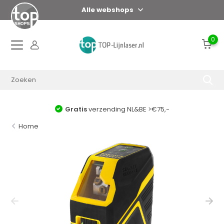
Alle webshops
0
Gratis
verzending NL&BE >€75,-
Home