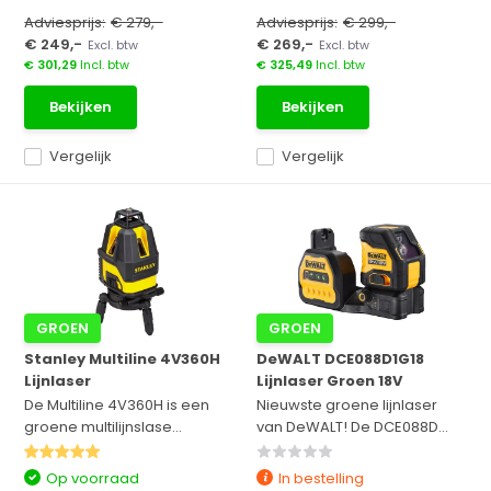
Adviesprijs:
€ 279,-
Adviesprijs:
€ 299,-
€ 249,-
€ 269,-
Excl. btw
Excl. btw
€ 301,29
Incl. btw
€ 325,49
Incl. btw
Bekijken
Bekijken
Vergelijk
Vergelijk
GROEN
GROEN
Stanley Multiline 4V360H
DeWALT DCE088D1G18
Lijnlaser
Lijnlaser Groen 18V
De Multiline 4V360H is een
Nieuwste groene lijnlaser
groene multilijnslase...
van DeWALT! De DCE088D...
Op voorraad
In bestelling