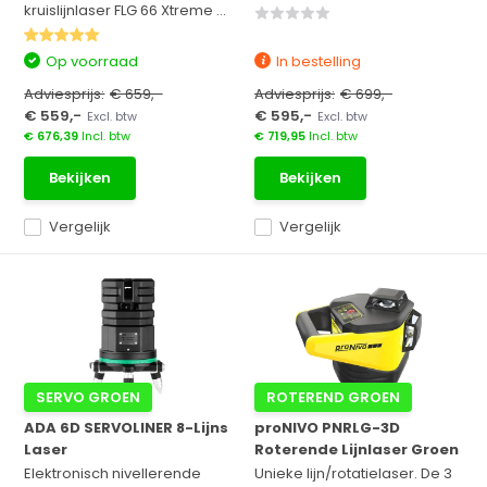
kruislijnlaser FLG 66 Xtreme ...
Op voorraad
In bestelling
Adviesprijs:
€ 659,-
Adviesprijs:
€ 699,-
€ 559,-
€ 595,-
Excl. btw
Excl. btw
€ 676,39
Incl. btw
€ 719,95
Incl. btw
Bekijken
Bekijken
Vergelijk
Vergelijk
SERVO GROEN
ROTEREND GROEN
ADA 6D SERVOLINER 8-Lijns
proNIVO PNRLG-3D
Laser
Roterende Lijnlaser Groen
Elektronisch nivellerende
Unieke lijn/rotatielaser. De 3