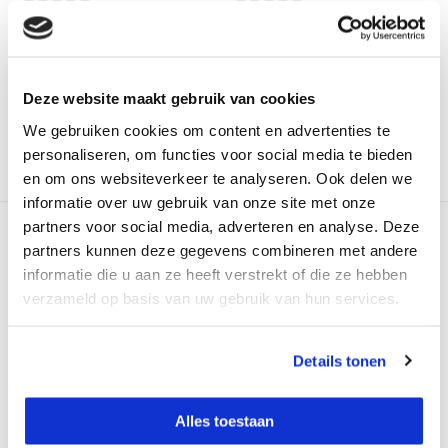
Op voorraad
Op voorraad
Adviesprijs:
€ 409,-
Adviesprijs:
€ 439,-
€ 369,-
€ 399,-
Excl. btw
Excl. btw
€ 446,49
Incl. btw
€ 482,79
Incl. btw
Deze website maakt gebruik van cookies
We gebruiken cookies om content en advertenties te
Bekijken
Bekijken
personaliseren, om functies voor social media te bieden
Vergelijk
Vergelijk
en om ons websiteverkeer te analyseren. Ook delen we
informatie over uw gebruik van onze site met onze
partners voor social media, adverteren en analyse. Deze
partners kunnen deze gegevens combineren met andere
informatie die u aan ze heeft verstrekt of die ze hebben
verzameld op basis van uw gebruik van hun services.
GROEN
NIEUW!
GROEN
geo-FENNEL AXEO 4D
DeWALT DCLE34031
Details tonen
Lijnlaser
Compact 18V 3D Laser
Groen
De AXEO 4D is de eerste
Alles toestaan
groene 4x360° lijnlaser...
Nieuwe compacte 3x360°
groene lijnlaser van DeW...