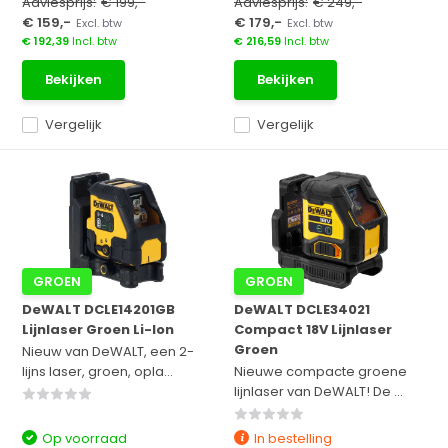
Adviesprijs:
€ 199,-
Adviesprijs:
€ 249,-
€ 159,-
€ 179,-
Excl. btw
Excl. btw
€ 192,39
Incl. btw
€ 216,59
Incl. btw
Bekijken
Bekijken
Vergelijk
Vergelijk
GROEN
GROEN
DeWALT DCLE14201GB
DeWALT DCLE34021
Lijnlaser Groen Li-Ion
Compact 18V Lijnlaser
Groen
Nieuw van DeWALT, een 2-
lijns laser, groen, opla...
Nieuwe compacte groene
lijnlaser van DeWALT! De ...
Op voorraad
In bestelling