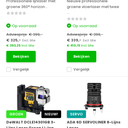
Professionele lijnlaser met
Nieuwe professionele
groene 360° horizon...
groene vloerlaser met twee
...
Op voorraad
Op voorraad
Adviesprijs:
€ 399,-
Adviesprijs:
€ 399,-
€ 325,-
€ 339,-
Excl. btw
Excl. btw
€ 393,25
Incl. btw
€ 410,19
Incl. btw
Bekijken
Bekijken
Vergelijk
Vergelijk
GROEN
NIEUW!
SERVO
DeWALT DCLE14301GB 3-
ADA 6D SERVOLINER 8-Lijns
Lijns Laser Groen Li-Ion
Laser