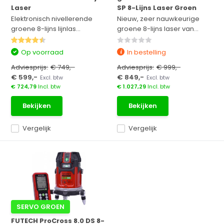
Laser
SP 8-Lijns Laser Groen
Elektronisch nivellerende
Nieuw, zeer nauwkeurige
groene 8-lijns lijnlas...
groene 8-lijns laser van...
Op voorraad
In bestelling
Adviesprijs:
€ 749,-
Adviesprijs:
€ 999,-
€ 599,-
€ 849,-
Excl. btw
Excl. btw
€ 724,79
Incl. btw
€ 1.027,29
Incl. btw
Bekijken
Bekijken
Vergelijk
Vergelijk
SERVO GROEN
FUTECH ProCross 8.0 DS 8-