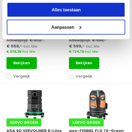
Lijnlaser
Unieke 8-lijns laser groen
Alles toestaan
Zeer professionele
met nivellering door ...
kruislijnlaser FLG 66 Xtreme ...
Aanpassen
Op voorraad
Op voorraad
Adviesprijs:
€ 659,-
Adviesprijs:
€ 699,-
€ 559,-
€ 599,-
Excl. btw
Excl. btw
€ 676,39
Incl. btw
€ 724,79
Incl. btw
Bekijken
Bekijken
Vergelijk
Vergelijk
SERVO GROEN
SERVO GROEN
ADA 6D SERVOLINER 8-Lijns
geo-FENNEL FLG 70-Green