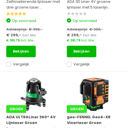
Zelfnivellerende lijnlaser met
ADA 3D Liner 4V groene
drie groene laser...
lijnlaser met 5 laserlijn...
Op voorraad
Op voorraad
Adviesprijs:
€ 399,-
Adviesprijs:
€ 399,-
€ 299,-
€ 299,-
Excl. btw
Excl. btw
€ 361,79
Incl. btw
€ 361,79
Incl. btw
Bekijken
Bekijken
Vergelijk
Vergelijk
GROEN
GROEN
ADA ULTRALiner 360° 4V
geo-FENNEL Geo4-XR
Lijnlaser Groen
Vloerlaser Groen