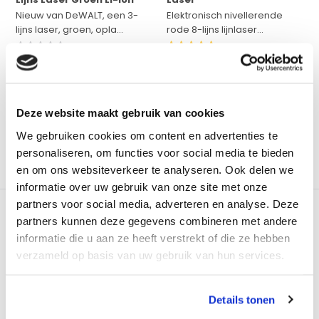
Nieuw van DeWALT, een 3-
Elektronisch nivellerende
lijns laser, groen, opla...
rode 8-lijns lijnlaser...
Op voorraad
Op voorraad
Adviesprijs:
€ 409,-
Adviesprijs:
€ 599,-
€ 369,-
€ 499,-
Excl. btw
Excl. btw
€ 446,49
Incl. btw
€ 603,79
Incl. btw
Deze website maakt gebruik van cookies
We gebruiken cookies om content en advertenties te
Bekijken
Bekijken
personaliseren, om functies voor social media te bieden
en om ons websiteverkeer te analyseren. Ook delen we
Vergelijk
Vergelijk
informatie over uw gebruik van onze site met onze
partners voor social media, adverteren en analyse. Deze
partners kunnen deze gegevens combineren met andere
informatie die u aan ze heeft verstrekt of die ze hebben
verzameld op basis van uw gebruik van hun services.
GROEN
SERVO GROEN
Details tonen
geo-FENNEL FLG 66-
FUTECH MultiCross 8 HPSD
Xtreme Green + SP
8-Lijns Laser Groen