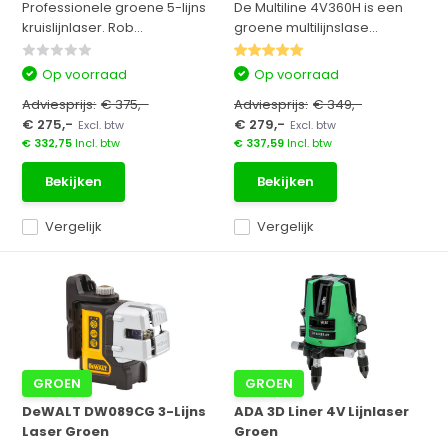
Professionele groene 5-lijns
De Multiline 4V360H is een
kruislijnlaser. Rob...
groene multilijnslase...
Op voorraad
Op voorraad
Adviesprijs:
€ 375,-
Adviesprijs:
€ 349,-
€ 275,-
€ 279,-
Excl. btw
Excl. btw
€ 332,75
Incl. btw
€ 337,59
Incl. btw
Bekijken
Bekijken
Vergelijk
Vergelijk
GROEN
GROEN
DeWALT DW089CG 3-Lijns
ADA 3D Liner 4V Lijnlaser
Laser Groen
Groen