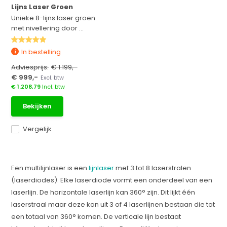
Lijns Laser Groen
Unieke 8-lijns laser groen
met nivellering door ...
In bestelling
Adviesprijs:
€ 1.199,-
€ 999,-
Excl. btw
€ 1.208,79
Incl. btw
Bekijken
Vergelijk
Een multilijnlaser is een
lijnlaser
met 3 tot 8 laserstralen
(laserdiodes). Elke laserdiode vormt een onderdeel van een
laserlijn. De horizontale laserlijn kan 360° zijn. Dit lijkt één
laserstraal maar deze kan uit 3 of 4 laserlijnen bestaan die tot
een totaal van 360° komen. De verticale lijn bestaat