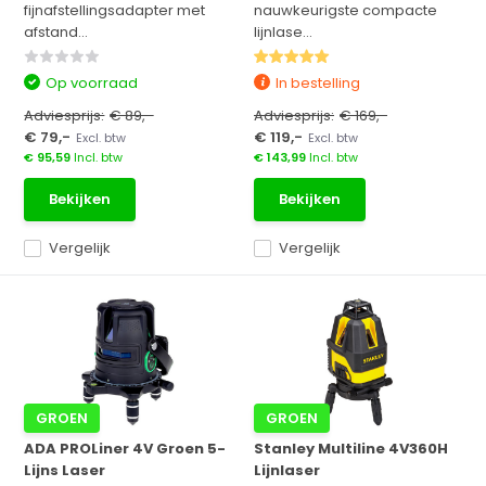
fijnafstellingsadapter met
nauwkeurigste compacte
afstand...
lijnlase...
Op voorraad
In bestelling
Adviesprijs:
€ 89,-
Adviesprijs:
€ 169,-
€ 79,-
€ 119,-
Excl. btw
Excl. btw
€ 95,59
Incl. btw
€ 143,99
Incl. btw
Bekijken
Bekijken
Vergelijk
Vergelijk
GROEN
GROEN
ADA PROLiner 4V Groen 5-
Stanley Multiline 4V360H
Lijns Laser
Lijnlaser