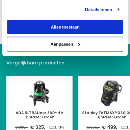
Details tonen
Reviews
Alles toestaan
Delen
Aanpassen
KIJK OOK HIER EENS NAAR
Vergelijkbare producten:
ADA ULTRALiner 360° 4V
Stanley FATMAX® X3G 3
Lijnlaser Groen
Lijnlaser Groen
€ 325,-
€ 499,-
€ 399,-
Excl. btw
€ 655,-
Excl.