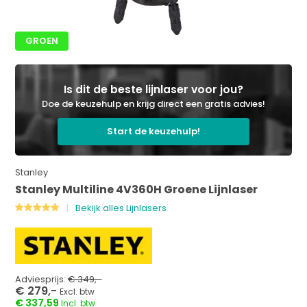
GROEN
Is dit de beste lijnlaser voor jou?
Doe de keuzehulp en krijg direct een gratis advies!
Start de keuzehulp!
Stanley
Stanley Multiline 4V360H Groene Lijnlaser
Bekijk alles Lijnlasers
Adviesprijs:
€ 349,-
€ 279,-
Excl. btw
€ 337,59
Incl. btw