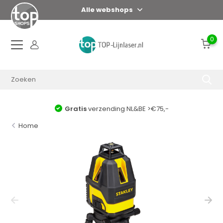
Alle webshops
0
Gratis
verzending NL&BE >€75,-
Home